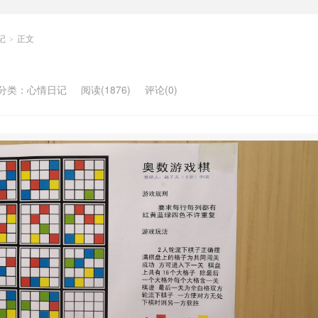
记
正文
>
分类：
心情日记
阅读(1876)
评论(0)