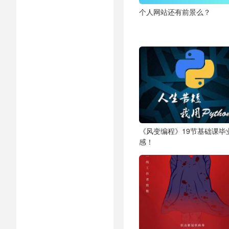
个人网站还有前景么？
《风变编程》19节基础课毕
感！