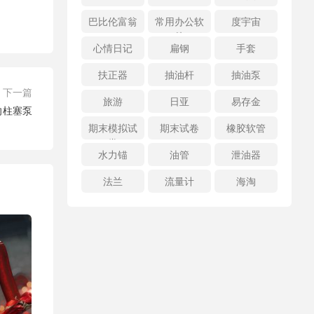
巴比伦富翁
常用办公软
度宇宙
件
心情日记
扁钢
手套
扶正器
抽油杆
抽油泵
下一篇
旅游
日亚
易存金
轴向柱塞泵
期末模拟试
期末试卷
橡胶软管
卷
水力锚
油管
泄油器
法兰
流量计
海淘