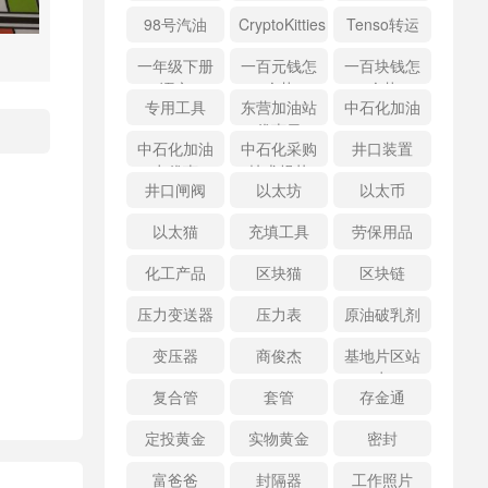
98号汽油
CryptoKitties
Tenso转运
一年级下册
一百元钱怎
一百块钱怎
语文
么花
么花
专用工具
东营加油站
中石化加油
优惠日
中石化加油
中石化采购
井口装置
卡优惠
技术规范
井口闸阀
以太坊
以太币
以太猫
充填工具
劳保用品
化工产品
区块猫
区块链
压力变送器
压力表
原油破乳剂
变压器
商俊杰
基地片区站
点
复合管
套管
存金通
定投黄金
实物黄金
密封
富爸爸
封隔器
工作照片