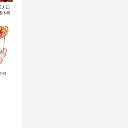
帝江关团
酒休闲
剑网