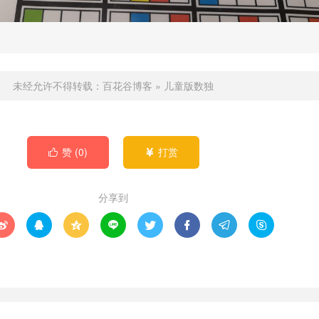
未经允许不得转载：
百花谷博客
»
儿童版数独
赞 (
0
)
打赏


分享到







