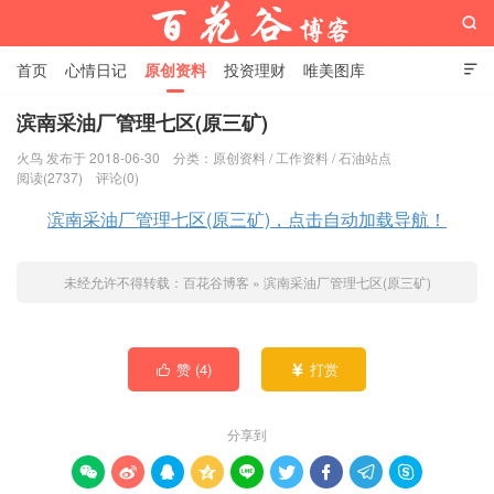

首页
心情日记
原创资料
投资理财
唯美图库

影音视频
工作照片
Python代码
滨南采油厂管理七区(原三矿)
火鸟 发布于 2018-06-30
分类：
原创资料
/
工作资料
/
石油站点
百花谷博客
阅读(2737)
评论(0)
滨南采油厂管理七区(原三矿)，点击自动加载导航！
未经允许不得转载：
百花谷博客
»
滨南采油厂管理七区(原三矿)
赞 (
4
)
打赏


分享到








