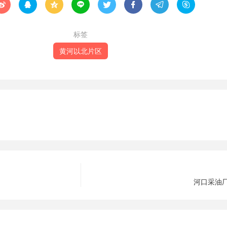








标签
黄河以北片区
河口采油