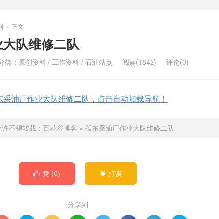
料
正文
>
业大队维修二队
分类：
原创资料
/
工作资料
/
石油站点
阅读(1842)
评论(0)
东采油厂作业大队维修二队，点击自动加载导航！
允许不得转载：
百花谷博客
»
孤东采油厂作业大队维修二队
赞 (
0
)
打赏


分享到