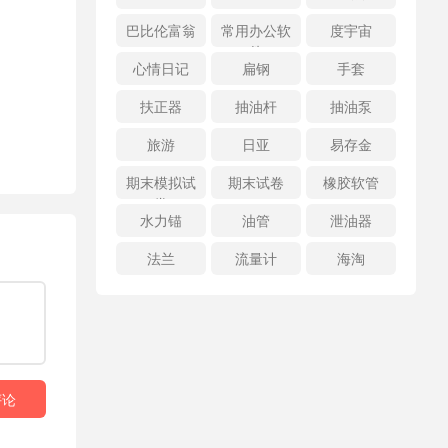
巴比伦富翁
常用办公软
度宇宙
件
心情日记
扁钢
手套
扶正器
抽油杆
抽油泵
旅游
日亚
易存金
期末模拟试
期末试卷
橡胶软管
卷
水力锚
油管
泄油器
法兰
流量计
海淘