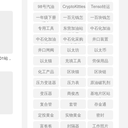
98号汽油
CryptoKitties
Tenso转运
一年级下册
一百元钱怎
一百块钱怎
语文
么花
么花
专用工具
东营加油站
中石化加油
优惠日
中石化加油
中石化采购
井口装置
卡优惠
技术规范
井口闸阀
以太坊
以太币
01站，
以太猫
充填工具
劳保用品
化工产品
区块猫
区块链
压力变送器
压力表
原油破乳剂
变压器
商俊杰
基地片区站
点
复合管
套管
存金通
定投黄金
实物黄金
密封
富爸爸
封隔器
工作照片