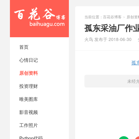
当前位置：
百花谷博客
原创资
>
孤东采油厂作
火鸟 发布于 2018-06-30
首页
心情日记
孤
原创资料
未经
投资理财
唯美图库
影音视频
工作照片
Python代码