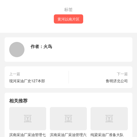
标签
黄河以南片区
作者：
火鸟
上一篇
下一篇
现河采油厂史127本部
鲁明济北公司
相关推荐
滨南采油厂采油管理七
滨南采油厂采油管理六
纯梁采油厂准备大队