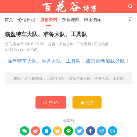

首页
心情日记
原创资料
投资理财
唯美图库

影音视频
工作照片
Python代码
临盘特车大队、准备大队、工具队
火鸟 发布于 2018-06-30
分类：
原创资料
/
工作资料
/
石油站点
百花谷博客
阅读(1658)
评论(0)
临盘特车大队、准备大队、工具队，点击自动加载导航！
未经允许不得转载：
百花谷博客
»
临盘特车大队、准备大队、工具队
赞 (
0
)
打赏


分享到








