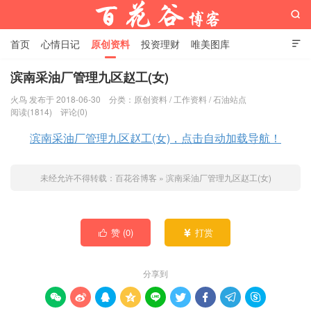

首页
心情日记
原创资料
投资理财
唯美图库

影音视频
工作照片
Python代码
滨南采油厂管理九区赵工(女)
火鸟 发布于 2018-06-30
分类：
原创资料
/
工作资料
/
石油站点
百花谷博客
阅读(1814)
评论(0)
滨南采油厂管理九区赵工(女)，点击自动加载导航！
未经允许不得转载：
百花谷博客
»
滨南采油厂管理九区赵工(女)
赞 (
0
)
打赏


分享到








