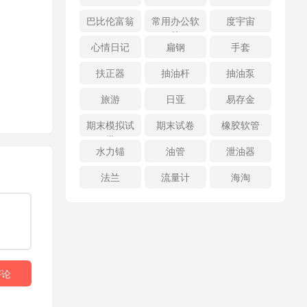
巴比伦富翁
常用办公软
度宇宙
件
心情日记
扁钢
手套
扶正器
抽油杆
抽油泵
旅游
日亚
易存金
期末模拟试
期末试卷
橡胶软管
卷
水力锚
油管
泄油器
法兰
流量计
海淘