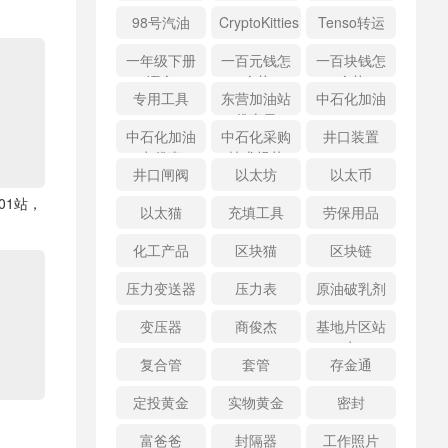
98号汽油
CryptoKitties
Tenso转运
一年级下册
一百元钱怎
一百块钱怎
语文
么花
么花
专用工具
东营加油站
中石化加油
优惠日
中石化加油
中石化采购
井口装置
卡优惠
技术规范
井口闸阀
以太坊
以太币
01站，
以太猫
充填工具
劳保用品
化工产品
区块猫
区块链
压力变送器
压力表
原油破乳剂
变压器
商俊杰
基地片区站
点
复合管
套管
存金通
定投黄金
实物黄金
密封
富爸爸
封隔器
工作照片