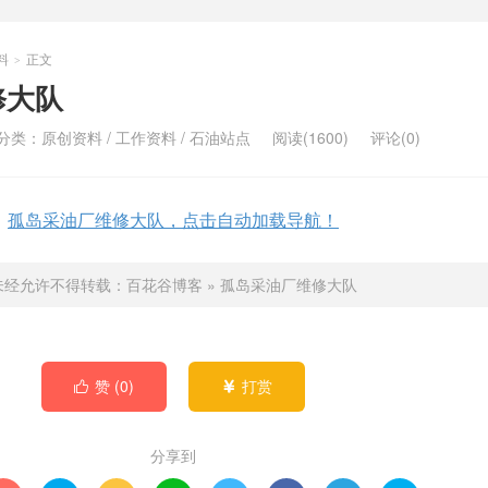
料
正文
>
修大队
分类：
原创资料
/
工作资料
/
石油站点
阅读(1600)
评论(0)
孤岛采油厂维修大队，点击自动加载导航！
未经允许不得转载：
百花谷博客
»
孤岛采油厂维修大队
赞 (
0
)
打赏


分享到