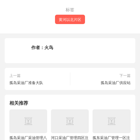
标签
黄河以北片区
作者：
火鸟
上一篇
下一篇
孤岛采油厂准备大队
孤岛采油厂供应站
相关推荐
孤岛采油厂采油管理八
河口采油厂管理四区注
孤东采油厂管理一区注