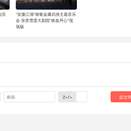
与百
“笑傲江湖”致敬金庸武侠主题音乐
会
东营雪莲大剧院“铁血丹心”现
场版
2+1=