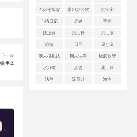
巴比伦富翁
常用办公软
度宇宙
件
心情日记
扁钢
手套
扶正器
抽油杆
抽油泵
旅游
日亚
易存金
下一篇
期末模拟试
期末试卷
橡胶软管
卷
 消防手套
水力锚
油管
泄油器
法兰
流量计
海淘