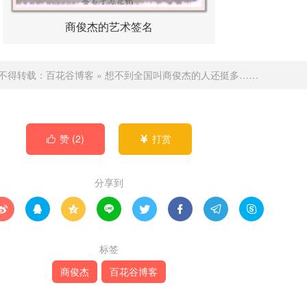
商俊杰的艺术签名
不得转载：
百花谷博客
»
想不到全国叫商俊杰的人还挺多……
赞 (
2
)
打赏


分享到








标签
商俊杰
百花谷博客