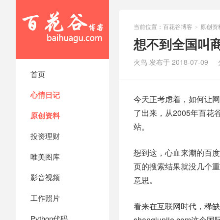
当前位置：
百花谷博客
原创资
>
想不到全国叫
火鸟 发布于 2018-07-09
首页
心情日记
今天正考虑着，如何让网
了出来，从2005年百
原创资料
站。
投资理财
想到这，心血来潮的百度
唯美图库
页的搜索结果就没几个重
影音视频
意思。
工作照片
看来在互联网时代，稀缺
Python代码
shangjunjie.com这