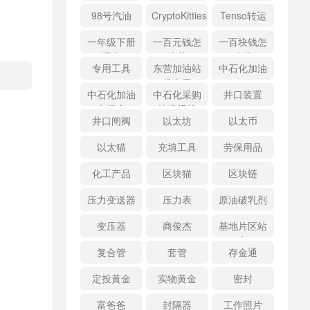
98号汽油
CryptoKitties
Tenso转运
一年级下册
一百元钱怎
一百块钱怎
语文
么花
么花
专用工具
东营加油站
中石化加油
优惠日
中石化加油
中石化采购
井口装置
卡优惠
技术规范
井口闸阀
以太坊
以太币
以太猫
充填工具
劳保用品
化工产品
区块猫
区块链
压力变送器
压力表
原油破乳剂
变压器
商俊杰
基地片区站
点
复合管
套管
存金通
定投黄金
实物黄金
密封
富爸爸
封隔器
工作照片