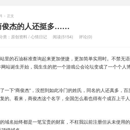
料
正文
>
商俊杰的人还挺多……
分类：
原创资料
/
心情日记
阅读(5154)
评论(0)
站里的石油标准查询起来更加便捷，更加简单实用时。不禁无语
花谷网站诞生开始，我生生的把一个游戏公会论坛变成了一个个人
了一下“商俊杰”，没想到如此冷门的姓氏，同名的人还真多，百
复的。看来，商俊杰这个名字，全国怎么着也得有个成百上千人
的域名始终都是一笔宝贵的财富，不枉我以前注册但从未使用的
个国际顶级域名。