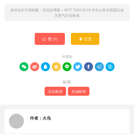
未经允许不得转载：
百花谷博客
»
SY/T 7043-2016 中华人民共和国石油
天然气行业标准
赞 (
1
)
打赏


分享到









标签
石化标准
石油标准
作者：
火鸟