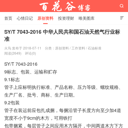

首页
心情日记
原创资料
投资理财
唯美图库

影音视频
工作照片
Python代码
SY/T 7043-2016 中华人民共和国石油天然气行业标
准
百花谷博客
火鸟 发布于 2018-07-11
分类：
原创资料
/
工作资料
/
石油标准
阅读(2649)
评论(0)
SY/T 7043-2016
9标志、包装、运输和贮存
9.1标志
管子上应标明执行标准、产品名称、压力等级、螺纹规格、
生产厂名、批号、商标、生产日期。
9.2包装
管子在装运前应包扎成捆，每捆沿管子长度方向至少加4道
宽度不小于9cm的木方，可用铁打
包带捆紧，每层管子之间应用木方隔开，中间两道木方下方