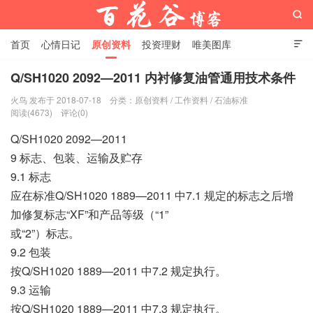

首页
心情日记
原创资料
投资理财
唯美图库

影音视频
工作照片
Python代码
Q/SH1020 2092—2011 内衬修复油管通用技术条件
火鸟 发布于 2018-07-18
分类：
原创资料
/
工作资料
/
石油标准
百花谷博客
阅读(4673)
评论(0)
Q/SH1020 2092—2011
9 标志、包装、运输及贮存
9.1 标志
应在标准Q/SH1020 1889—2011 中7.1 规定的标志之后增
加修复标志“XF”和产品等级（“1”
或“2”）标志。
9.2 包装
按Q/SH1020 1889—2011 中7.2 规定执行。
9.3 运输
按Q/SH1020 1889—2011 中7.3 规定执行。