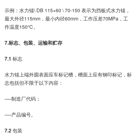
示例：水力锚\ DB 115×60 \ 70-150 表示为挡板式水力锚，
最大外径115mm，最小内径60mm，工作压差70MPa，工
作温度150℃。
7.标志、包装、运输和贮存
7.1
标志
水力锚上端外圆表面应车标记槽，槽面上应有钢印标记，标
志包括但不限于以下内容：
──制造厂代码；
──产品编号。
7.2
包装