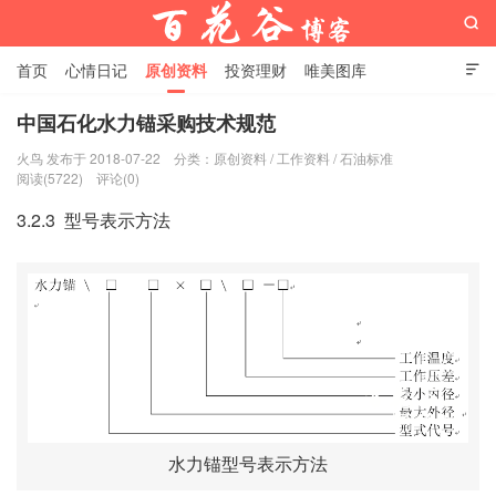

首页
心情日记
原创资料
投资理财
唯美图库

影音视频
工作照片
Python代码
中国石化水力锚采购技术规范
火鸟 发布于 2018-07-22
分类：
原创资料
/
工作资料
/
石油标准
百花谷博客
阅读(5722)
评论(0)
3.2.3 型号表示方法
水力锚型号表示方法