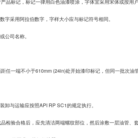
后进行产品标记，标记一律用白色油漆喷涂，字体宜采用宋体或按用
数字采用阿拉伯数字，字样大小应与标记符号相同。
：
或公司名称。
面距任一端不小于610mm (24in)处开始漆印标记，但同一批次油
卸与运输应按照API RP SC1的规定执行。
管经成品检验合格后，应先清洁两端螺纹部位，然后涂敷一层油管、