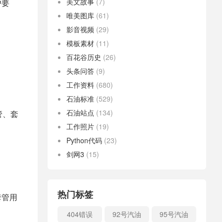
美文故事
(7)
户要
唯美图库
(61)
影音视频
(29)
模板素材
(11)
百花谷历史
(26)
头条问答
(9)
工作资料
(680)
石油标准
(529)
石油站点
(134)
管、套
工作照片
(19)
Python代码
(23)
剑网3
(15)
热门标签
套管用
404错误
92号汽油
95号汽油