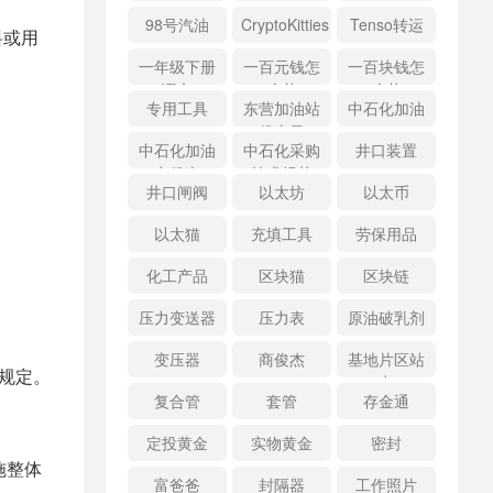
98号汽油
CryptoKitties
Tenso转运
料或用
一年级下册
一百元钱怎
一百块钱怎
语文
么花
么花
专用工具
东营加油站
中石化加油
优惠日
中石化加油
中石化采购
井口装置
卡优惠
技术规范
井口闸阀
以太坊
以太币
以太猫
充填工具
劳保用品
化工产品
区块猫
区块链
。
压力变送器
压力表
原油破乳剂
变压器
商俊杰
基地片区站
关规定。
点
复合管
套管
存金通
定投黄金
实物黄金
密封
施整体
富爸爸
封隔器
工作照片