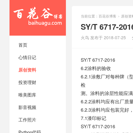
当前位置：
百花谷博客
原创资
>
SY/T 6717
火鸟 发布于 2018-07-25
首页
心情日记
SY/T 6717-2016
6.2涂料的验收
原创资料
6.2.1涂敷厂对每种
投资理财
检
测。涂料的涂层性能应满
唯美图库
6.2.2涂料均应有出
影音视频
6.2.3涂料均应包装
7.1漆印标记
工作照片
SY/T 6717-2016
Python代码