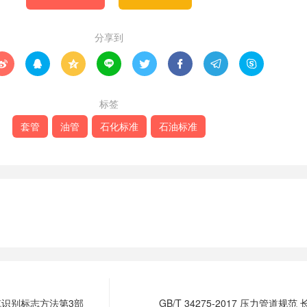
分享到








标签
套管
油管
石化标准
石油标准
电线电缆识别标志方法第3部
GB/T 34275-2017 压力管道规范