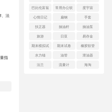
巴比伦富翁
常用办公软
度宇宙
件
律、法
心情日记
扁钢
手套
扶正器
抽油杆
抽油泵
旅游
日亚
易存金
期末模拟试
期末试卷
橡胶软管
卷
水力锚
油管
泄油器
量指
法兰
流量计
海淘