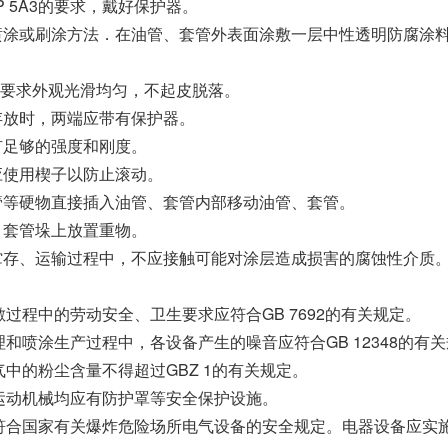
P 5A3的要求，戴好保护器。
采用喷涂或刷涂方法．在油管、套管外表面涂敷一层中性透明防腐涂
要求外观光滑均匀，不起皮脱落。
场存放时，两端应带有保护器。
应有足够的强度和刚度。
均应使用楔子以防止滚动。
或钢管等硬物直接插入油管、套管内部移动油管、套管。
管、套管垛上放置重物。
管在贮存、运输过程中，不应接触可能对涂层造成损害的腐蚀性介质
敷过程中的劳动安全、卫生要求应符合GB 7692的有关规定。
理和喷涂生产过程中，各设备产生的噪音应符合GB 12348的有
气中的粉尘含量不得超过GBZ 1的有关规定。
和运动机械均应有防护罩等安全保护设施。
应符合国家有关爆炸危险场所电气设备的安全规定。电器设备应实