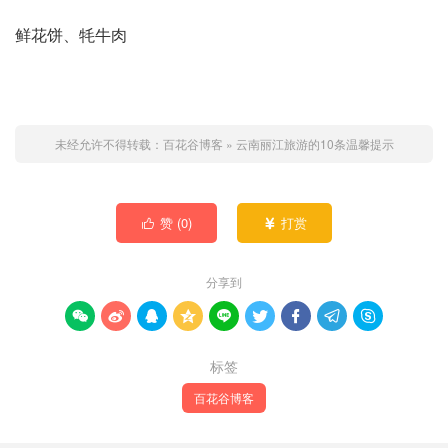
鲜花饼、牦牛肉
未经允许不得转载：
百花谷博客
»
云南丽江旅游的10条温馨提示
赞 (
0
)
打赏


分享到









标签
百花谷博客