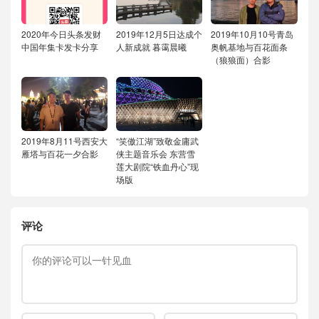
2020年今日头条发财
2019年12月5日达成个
2019年10月10号青岛
中国年集卡发卡分享
人新成就
暮霭晨曦
奥帆基地与百花面条
（狼狼面）合影
2019年8月11号西安大
“笑傲江湖”致敬金庸武
雁塔与百花一夕合影
侠主题音乐会
东营雪
莲大剧院“铁血丹心”现
场版
评论