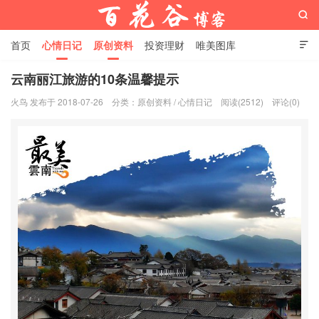

首页
心情日记
原创资料
投资理财
唯美图库

影音视频
工作照片
Python代码
云南丽江旅游的10条温馨提示
火鸟 发布于 2018-07-26
分类：
原创资料
/
心情日记
阅读(2512)
评论(0)
百花谷博客