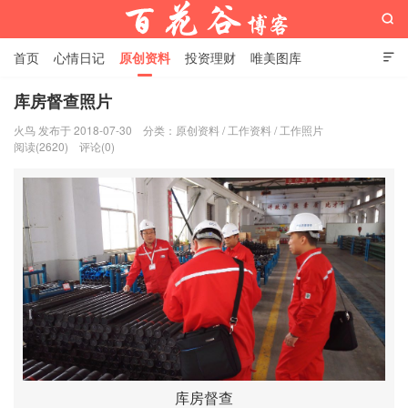

首页
心情日记
原创资料
投资理财
唯美图库

影音视频
工作照片
Python代码
库房督查照片
火鸟 发布于 2018-07-30
分类：
原创资料
/
工作资料
/
工作照片
百花谷博客
阅读(2620)
评论(0)
库房督查