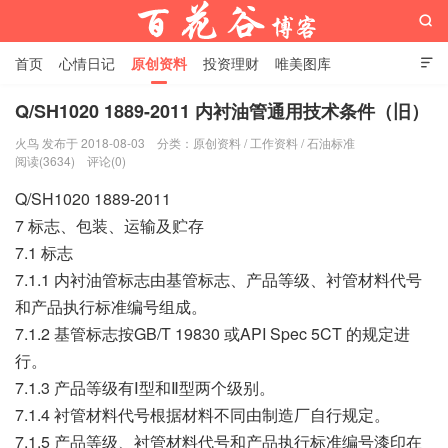

首页
心情日记
原创资料
投资理财
唯美图库

影音视频
工作照片
Python代码
Q/SH1020 1889-2011 内衬油管通用技术条件（旧）
火鸟 发布于 2018-08-03
分类：
原创资料
/
工作资料
/
石油标准
百花谷博客
阅读(3634)
评论(0)
Q/SH1020 1889-2011
7 标志、包装、运输及贮存
7.1 标志
7.1.1 内衬油管标志由基管标志、产品等级、衬管材料代号
和产品执行标准编号组成。
7.1.2 基管标志按GB/T 19830 或API Spec 5CT 的规定进
行。
7.1.3 产品等级有Ⅰ型和Ⅱ型两个级别。
7.1.4 衬管材料代号根据材料不同由制造厂自行规定。
7.1.5 产品等级、衬管材料代号和产品执行标准编号漆印在