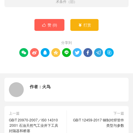
术条件（旧）
赞 (
0
)
打赏


分享到









作者：
火鸟
上一篇
下一篇
GB/T 20970-2007／IS0 14310
GB/T 12459-2017 钢制对焊管件
:2001 石油天然气工业井下工具
类型与参数
封隔器和桥塞