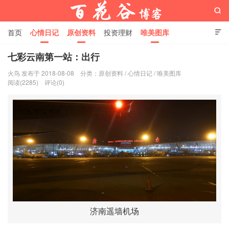

首页
心情日记
原创资料
投资理财
唯美图库

影音视频
工作照片
Python代码
七彩云南第一站：出行
火鸟 发布于 2018-08-08
分类：
原创资料
/
心情日记
/
唯美图库
百花谷博客
阅读(2285)
评论(0)
济南遥墙机场