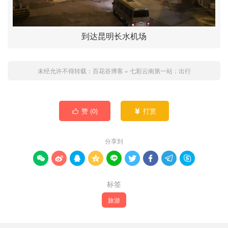
到达昆明长水机场
未经允许不得转载：
百花谷博客
»
七彩云南第一站：出行
赞 (
0
)
打赏


分享到









标签
旅游