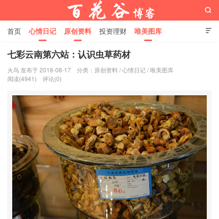

首页
心情日记
原创资料
投资理财
唯美图库

影音视频
工作照片
Python代码
七彩云南第六站：认识虫草药材
火鸟 发布于 2018-08-17
分类：
原创资料
/
心情日记
/
唯美图库
百花谷博客
阅读(4941)
评论(0)