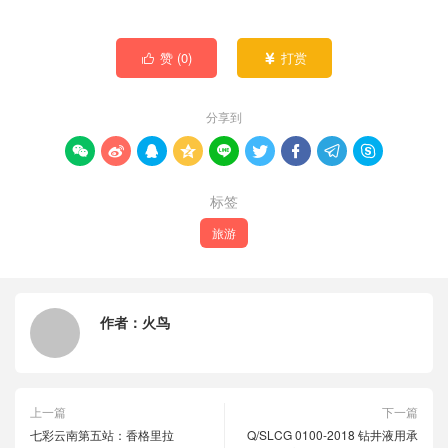
赞 (
0
)
打赏


分享到









标签
旅游
作者：
火鸟
上一篇
下一篇
七彩云南第五站：香格里拉
Q/SLCG 0100-2018 钻井液用承