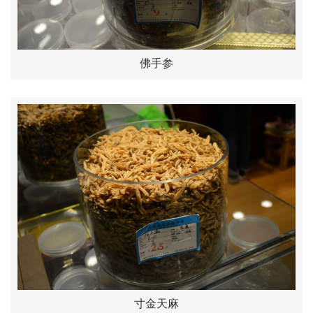
佛手参
寸金天麻