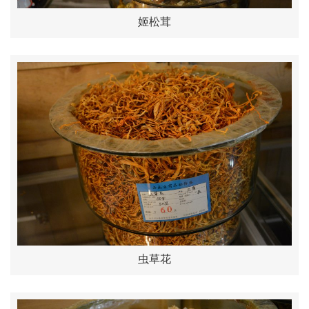
姬松茸
虫草花