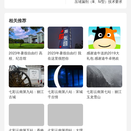
压堵漏剂（Ⅲ、Ⅳ型）技术要求
相关推荐
2023年暑假自由行
高
2023年暑假自由行
我
感谢途牛送的2019大
校、纪念馆
在这里很想你
礼包
感谢途牛卓艳欢
七彩云南第九站：丽江
七彩云南第八站：宋城
七彩云南第七站：丽江
古城
千古情
玉龙雪山
七彩云南第五站：香格
七彩云南第四站：大理