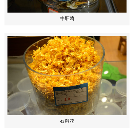
牛肝菌
石斛花