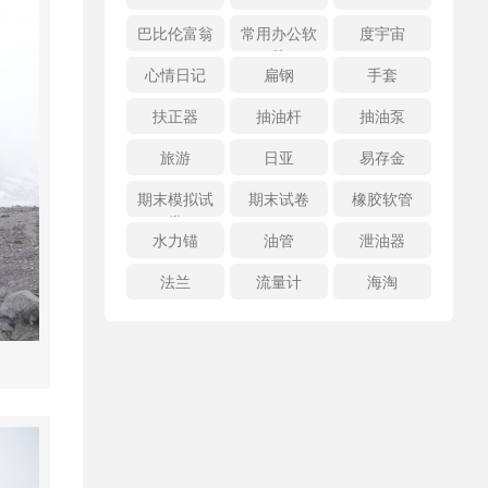
巴比伦富翁
常用办公软
度宇宙
件
心情日记
扁钢
手套
扶正器
抽油杆
抽油泵
旅游
日亚
易存金
期末模拟试
期末试卷
橡胶软管
卷
水力锚
油管
泄油器
法兰
流量计
海淘