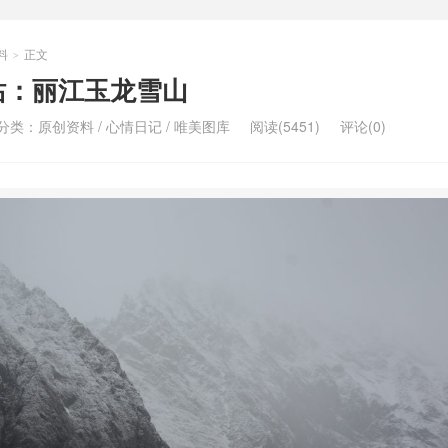
料
正文
>
站：丽江玉龙雪山
分类：
原创资料
/
心情日记
/
唯美图库
阅读(5451)
评论(0)