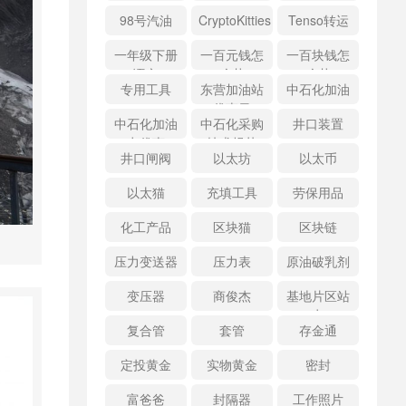
98号汽油
CryptoKitties
Tenso转运
一年级下册
一百元钱怎
一百块钱怎
语文
么花
么花
专用工具
东营加油站
中石化加油
优惠日
中石化加油
中石化采购
井口装置
卡优惠
技术规范
井口闸阀
以太坊
以太币
以太猫
充填工具
劳保用品
化工产品
区块猫
区块链
压力变送器
压力表
原油破乳剂
变压器
商俊杰
基地片区站
点
复合管
套管
存金通
定投黄金
实物黄金
密封
富爸爸
封隔器
工作照片