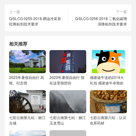
上一篇
下一篇
Q/SLCG 0255-2018 稠油冷采吞
Q/SLCG 0256-2018 二氧化碳增
吐降粘剂技术要求
溶降粘剂技术要求
相关推荐
2023年暑假自由行
高
2023年暑假自由行
我
感谢途牛送的2019大
校、纪念馆
在这里很想你
礼包
感谢途牛卓艳欢
七彩云南第九站：丽江
七彩云南第七站：丽江
七彩云南第六站：认识
古城
玉龙雪山
虫草药材