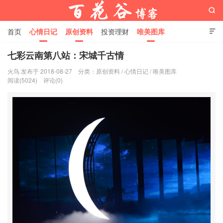

首页
心情日记
原创资料
投资理财
唯美图库

影音视频
工作照片
Python代码
七彩云南第八站：宋城千古情
火鸟 发布于 2018-08-27
分类：
原创资料
/
心情日记
/
唯美图库
百花谷博客
阅读(5024)
评论(0)