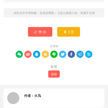
未经允许不得转载：
百花谷博客
»
七彩云南第八站：宋城千古情
赞 (
0
)
打赏


分享到









标签
旅游
作者：
火鸟