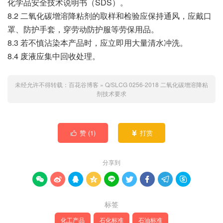
化学品安全技术说明书（SDS）。
8.2 二氧化碳增溶降粘剂的取样和检验应保持通风，应戴口
罩、防护手套，穿劳动防护服等劳保用品。
8.3 若不慎沾染本产品时，应立即用大量清水冲洗。
8.4 废液应集中回收处理。
未经允许不得转载：
百花谷博客
»
Q/SLCG 0256-2018 二氧化碳增溶降粘
剂技术要求
赞 (
1
)
打赏


分享到









标签
化工产品
石化标准
石油标准