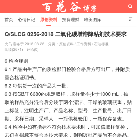

首页
心情日记
原创资料
投资理财
唯美图库

影音视频
工作照片
Python代码
Q/SLCG 0256-2018 二氧化碳增溶降粘剂技术要求
火鸟 发布于 2018-08-28
分类：
原创资料
/
工作资料
/
石油标准
百花谷博客
阅读(2671)
评论(0)
6 检验规则
6.1 产品由生产厂的质检部门检验合格后方可出厂，并附质
量合格证明书。
6.2 每供货一次的产品为一批。
6.3 按GB/T 6680的规定取样，取样量不少于1000 mL，抽
取的样品充分混合后分装于两个清洁、干燥的玻璃瓶重，贴
上标签，注明生产厂、产品名称、型号、生产批号、出厂日
期、采样日期、采样人，一瓶供检验用，一瓶保存备查。
6.4 检验中如有指标不符合技术要求时，可加倍取样复检，
若仍有指标不符合本技术要求，则判该批产品为不合格品。