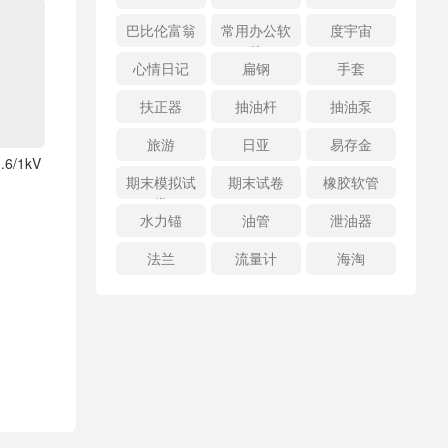
巴比伦富翁
常用办公软
度宇宙
件
心情日记
扁钢
手套
扶正器
抽油杆
抽油泵
旅游
日亚
易存金
6/1kV
期末模拟试
期末试卷
橡胶软管
卷
水力锚
油管
泄油器
法兰
流量计
海淘