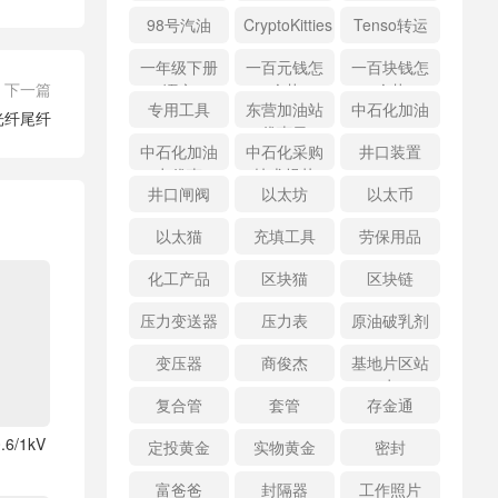
98号汽油
CryptoKitties
Tenso转运
一年级下册
一百元钱怎
一百块钱怎
下一篇
语文
么花
么花
专用工具
东营加油站
中石化加油
7 光纤尾纤
优惠日
中石化加油
中石化采购
井口装置
卡优惠
技术规范
井口闸阀
以太坊
以太币
以太猫
充填工具
劳保用品
化工产品
区块猫
区块链
压力变送器
压力表
原油破乳剂
变压器
商俊杰
基地片区站
点
复合管
套管
存金通
6/1kV
定投黄金
实物黄金
密封
富爸爸
封隔器
工作照片