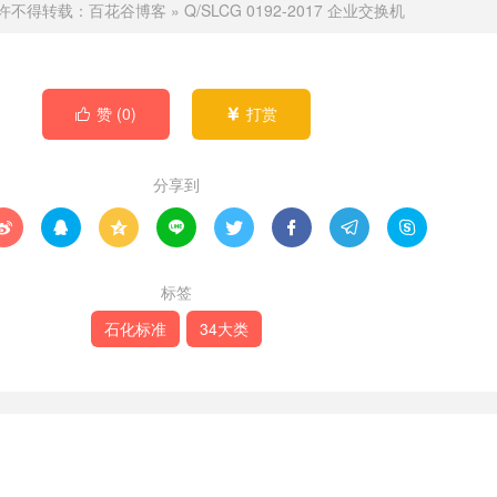
许不得转载：
百花谷博客
»
Q/SLCG 0192-2017 企业交换机
赞 (
0
)
打赏


分享到








标签
石化标准
34大类