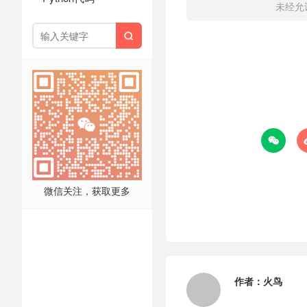
未经允


微信关注，获取更多
作者：
火鸟