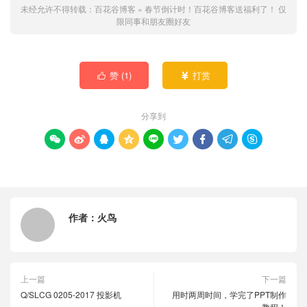
未经允许不得转载：
百花谷博客
»
春节倒计时！百花谷博客送福利了！
仅
限同事和朋友圈好友
赞 (
1
)
打赏


分享到









作者：
火鸟
上一篇
下一篇
Q/SLCG 0205-2017 投影机
用时两周时间，学完了PPT制作
教程！