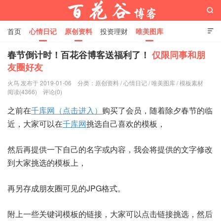

首页
心情日记
原创资料
投资理财
唯美图库

影音视频
工作照片
Python代码
春节倒计时！百花谷博客送福利了！
仅限同事和朋
友圈好友
百花谷博客
火鸟 发布于 2019-01-06
分类：
原创资料
/
心情日记
/
唯美图库
/
模板素材
阅读(4366)
评论(0)
之前在
千库网（点击进入）
购买了会员，随着除夕春节的临
近，大家可以在
千库网
挑选自己喜欢的模板，
然后再提供一下自己的名字或内容，我会将提供的文字修改
到大家挑选的模板上，
再另存成朋友圈可见的JPG格式。
附上一些关键词模板的链接，大家可以点击链接挑选，然后