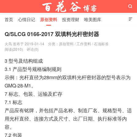

首页
心情日记
原创资料
投资理财
唯美图库

影音视频
工作照片
Python代码
Q/SLCG 0166-2017 双填料光杆密封器
火鸟 发布于 2019-01-14
分类：
原创资料
/
工作资料
/
石油标准
百花谷博客
阅读(2010)
评论(0)
3 型号及结构组成
3.1 产品型号规格编制规则
示例：光杆直径为28mm的双填料光杆密封器的型号表示为
GMQ-28-M1。
7 标志、包装、运输及贮存
7.1 标志
产品应有铭牌，并包括产品名称、制造厂名、规格型号、适
用光杆直径、连接方式及尺寸、出厂日期、执行标准等内
容。
7.2 包装