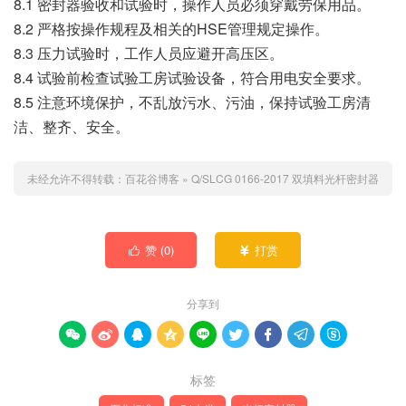
8.1 密封器验收和试验时，操作人员必须穿戴劳保用品。
8.2 严格按操作规程及相关的HSE管理规定操作。
8.3 压力试验时，工作人员应避开高压区。
8.4 试验前检查试验工房试验设备，符合用电安全要求。
8.5 注意环境保护，不乱放污水、污油，保持试验工房清
洁、整齐、安全。
未经允许不得转载：
百花谷博客
»
Q/SLCG 0166-2017 双填料光杆密封器
赞 (
0
)
打赏


分享到









标签