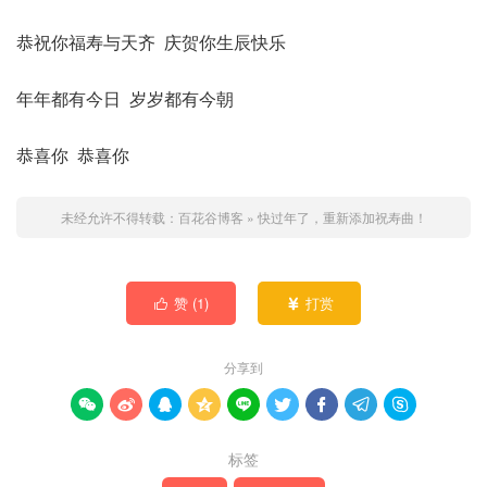
恭祝你福寿与天齐 庆贺你生辰快乐
年年都有今日 岁岁都有今朝
恭喜你 恭喜你
未经允许不得转载：
百花谷博客
»
快过年了，重新添加祝寿曲！
赞 (
1
)
打赏


分享到









标签