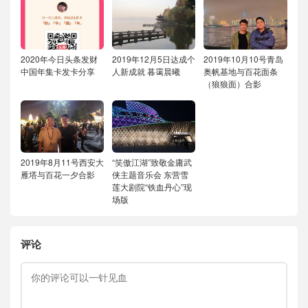
2020年今日头条发财
2019年12月5日达成个
2019年10月10号青岛
中国年集卡发卡分享
人新成就
暮霭晨曦
奥帆基地与百花面条
（狼狼面）合影
2019年8月11号西安大
“笑傲江湖”致敬金庸武
雁塔与百花一夕合影
侠主题音乐会
东营雪
莲大剧院“铁血丹心”现
场版
评论