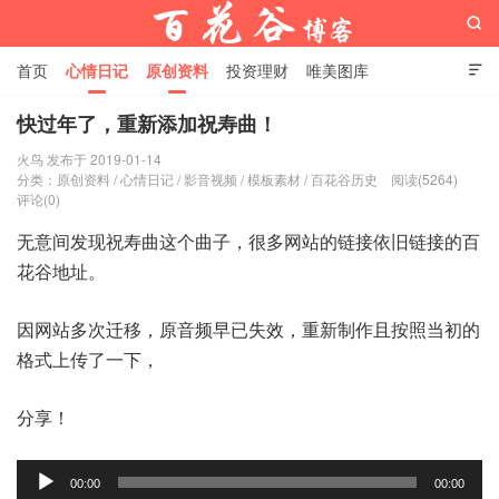

首页
心情日记
原创资料
投资理财
唯美图库

影音视频
工作照片
Python代码
快过年了，重新添加祝寿曲！
火鸟 发布于 2019-01-14
百花谷博客
分类：
原创资料
/
心情日记
/
影音视频
/
模板素材
/
百花谷历史
阅读(5264)
评论(0)
无意间发现祝寿曲这个曲子，很多网站的链接依旧链接的百
花谷地址。
因网站多次迁移，原音频早已失效，重新制作且按照当初的
格式上传了一下，
分享！
音
00:00
00:00