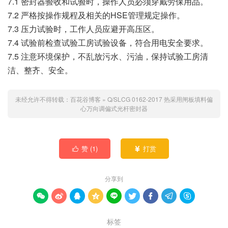
7.1 密封器验收和试验时，操作人员必须穿戴劳保用品。
7.2 严格按操作规程及相关的HSE管理规定操作。
7.3 压力试验时，工作人员应避开高压区。
7.4 试验前检查试验工房试验设备，符合用电安全要求。
7.5 注意环境保护，不乱放污水、污油，保持试验工房清
洁、整齐、安全。
未经允许不得转载：
百花谷博客
»
Q/SLCG 0162-2017 热采用闸板填料偏
心万向调偏式光杆密封器
赞 (
1
)
打赏


分享到









标签