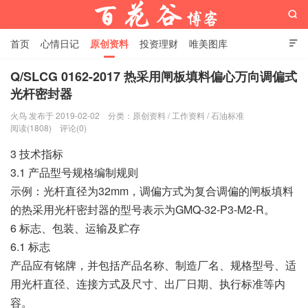

首页
心情日记
原创资料
投资理财
唯美图库

影音视频
工作照片
Python代码
Q/SLCG 0162-2017 热采用闸板填料偏心万向调偏式
光杆密封器
百花谷博客
火鸟 发布于 2019-02-02
分类：
原创资料
/
工作资料
/
石油标准
阅读(1808)
评论(0)
3 技术指标
3.1 产品型号规格编制规则
示例：光杆直径为32mm，调偏方式为复合调偏的闸板填料
的热采用光杆密封器的型号表示为GMQ-32-P3-M2-R。
6 标志、包装、运输及贮存
6.1 标志
产品应有铭牌，并包括产品名称、制造厂名、规格型号、适
用光杆直径、连接方式及尺寸、出厂日期、执行标准等内
容。