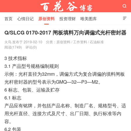

首页
心情日记
原创资料
投资理财
唯美图库

影音视频
工作照片
Python代码
Q/SLCG 0170-2017 闸板填料万向调偏式光杆密封器
火鸟 发布于 2019-02-10
分类：
原创资料
/
工作资料
/
石油标准
百花谷博客
阅读(1749)
评论(0)
3 技术指标
3.1 产品型号规格编制规则
示例：光杆直径为32mm，调偏方式为复合调偏的填料闸板
光杆密封器的型号表示为GMQ—32—P3—M2。
6 标志、包装、运输及贮存
6.1 标志
产品应有铭牌，并包括产品名称、制造厂名、规格型号、适
用光杆直径、连接方式及尺寸、出厂日期、执行标准等内
容。
6.2 包装