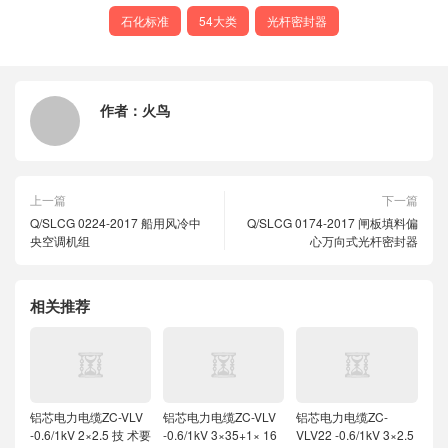
石化标准
54大类
光杆密封器
作者：
火鸟
上一篇
下一篇
Q/SLCG 0224-2017 船用风冷中
Q/SLCG 0174-2017 闸板填料偏
央空调机组
心万向式光杆密封器
相关推荐
铝芯电力电缆ZC-VLV
铝芯电力电缆ZC-VLV
铝芯电力电缆ZC-
-0.6/1kV 2×2.5 技 术要
-0.6/1kV 3×35+1× 16
VLV22 -0.6/1kV 3×2.5