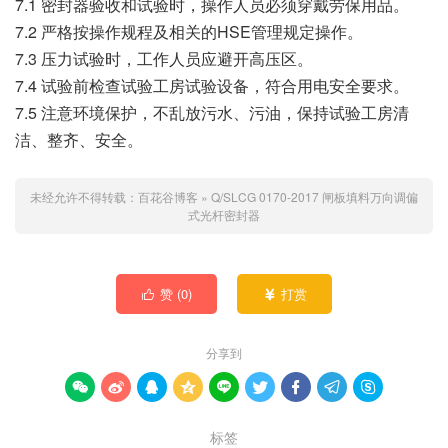
7.1 密封器验收和试验时，操作人员必须穿戴劳保用品。
7.2 严格按操作规程及相关的HSE管理规定操作。
7.3 压力试验时，工作人员应避开高压区。
7.4 试验前检查试验工房试验设备，符合用电安全要求。
7.5 注意环境保护，不乱放污水、污油，保持试验工房清
洁、整齐、安全。
未经允许不得转载：
百花谷博客
»
Q/SLCG 0170-2017 闸板填料万向调偏
式光杆密封器
赞 (
0
)
打赏


分享到









标签