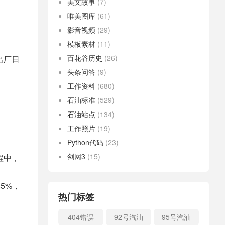
美文故事
(7)
唯美图库
(61)
影音视频
(29)
模板素材
(11)
百花谷历史
(26)
出厂日
头条问答
(9)
工作资料
(680)
石油标准
(529)
石油站点
(134)
工作照片
(19)
Python代码
(23)
剑网3
(15)
程中，
85%，
热门标签
404错误
92号汽油
95号汽油