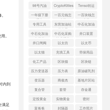
98号汽油
CryptoKitties
Tenso转运
修。
一年级下册
一百元钱怎
一百块钱怎
语文
么花
么花
专用工具
东营加油站
中石化加油
优惠日
中石化加油
中石化采购
井口装置
使用。
卡优惠
技术规范
井口闸阀
以太坊
以太币
以太猫
充填工具
劳保用品
化工产品
区块猫
区块链
压力变送器
压力表
原油破乳剂
变压器
商俊杰
基地片区站
时内到
点
复合管
套管
存金通
定投黄金
实物黄金
密封
全满足
富爸爸
封隔器
工作照片