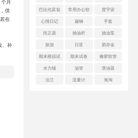
 个月
巴比伦富翁
常用办公软
度宇宙
，供
件
若在
心情日记
扁钢
手套
扶正器
抽油杆
抽油泵
改、补
旅游
日亚
易存金
期末模拟试
期末试卷
橡胶软管
卷
水力锚
油管
泄油器
法兰
流量计
海淘