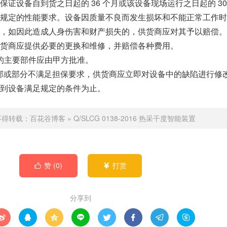
证设备自到货之日起的 36 个月或该设备现场运行之日起的 30
规定的性能要求。设备因质量不良而发生损坏和不能正常工作时
，如因此造成人身伤害和财产损失的，供货商应对其予以赔偿。
货商应提供必要的更换和维修，并赔偿各种费用。
3 方的主要部件应由甲方批准。
备的全部或部分不满足担保要求，供货商应立即对设备中的缺陷进行修
到设备满足规定的条件为止。
不得转载：
百花谷博客
»
Q/SLCG 0138-2016 热采干度智能装置
赞 (
0
)
打赏


分享到







