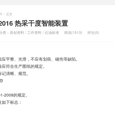
料
正文
>
38-2016 热采干度智能装置
分类：
原创资料
/
工作资料
/
石油标准
阅读(1513)
评论(0)
有表面应平整、光滑，不应有划痕、碰伤等缺陷。
寸检验应符合生产图纸的规定。
号标记清晰、规范。
存
191-2008的规定。
标注如下标志：