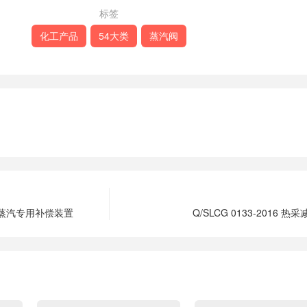
标签
化工产品
54大类
蒸汽阀
热采掺蒸汽专用补偿装置
Q/SLCG 0133-2016 热