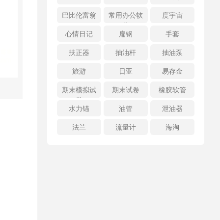
巴比伦富翁
常用办公软
度宇宙
件
心情日记
扁钢
手套
扶正器
抽油杆
抽油泵
旅游
日亚
易存金
期末模拟试
期末试卷
橡胶软管
卷
水力锚
油管
泄油器
法兰
流量计
海淘