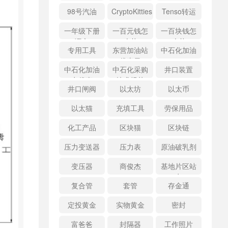
98号汽油
CryptoKitties
Tenso转运
一年级下册
一百元钱怎
一百块钱怎
语文
么花
么花
专用工具
东营加油站
中石化加油
优惠日
中石化加油
中石化采购
井口装置
卡优惠
技术规范
井口闸阀
以太坊
以太币
以太猫
充填工具
劳保用品
化工产品
区块猫
区块链
压力变送器
压力表
原油破乳剂
变压器
商俊杰
基地片区站
点
复合管
套管
存金通
定投黄金
实物黄金
密封
富爸爸
封隔器
工作照片