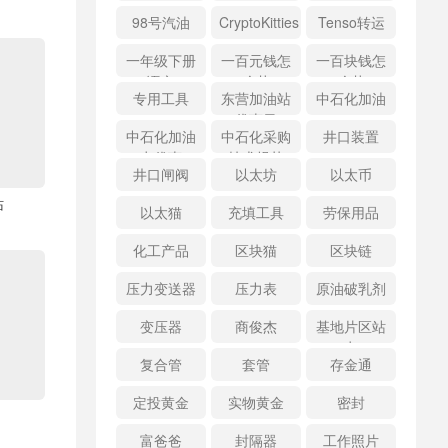
98号汽油
CryptoKitties
Tenso转运
一年级下册
一百元钱怎
一百块钱怎
语文
么花
么花
专用工具
东营加油站
中石化加油
优惠日
中石化加油
中石化采购
井口装置
卡优惠
技术规范
井口闸阀
以太坊
以太币
站
以太猫
充填工具
劳保用品
化工产品
区块猫
区块链
压力变送器
压力表
原油破乳剂
变压器
商俊杰
基地片区站
点
复合管
套管
存金通
定投黄金
实物黄金
密封
富爸爸
封隔器
工作照片