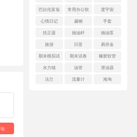
巴比伦富翁
常用办公软
度宇宙
件
心情日记
扁钢
手套
扶正器
抽油杆
抽油泵
旅游
日亚
易存金
期末模拟试
期末试卷
橡胶软管
卷
水力锚
油管
泄油器
法兰
流量计
海淘