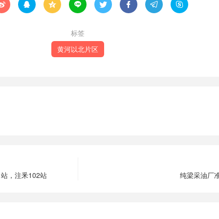








标签
黄河以北片区
站，注釆102站
纯梁采油厂