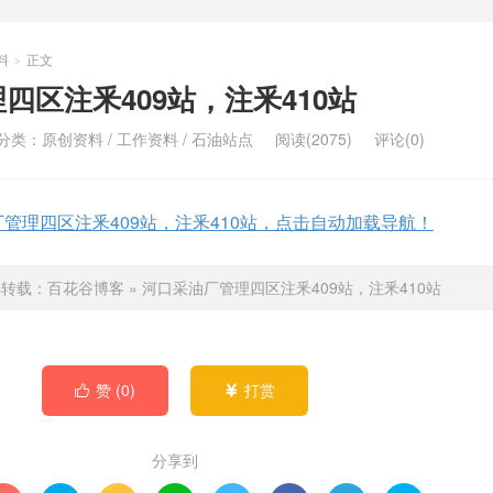
料
正文
>
四区注釆409站，注釆410站
分类：
原创资料
/
工作资料
/
石油站点
阅读(2075)
评论(0)
管理四区注釆409站，注釆410站，点击自动加载导航！
得转载：
百花谷博客
»
河口采油厂管理四区注釆409站，注釆410站
赞 (
0
)
打赏


分享到