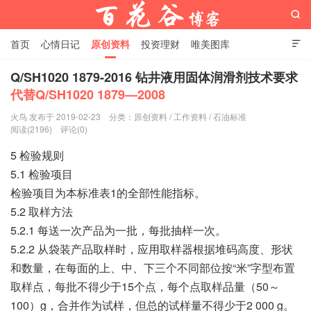

首页
心情日记
原创资料
投资理财
唯美图库

影音视频
工作照片
Python代码
Q/SH1020 1879-2016 钻井液用固体润滑剂技术要求
代替Q/SH1020 1879—2008
百花谷博客
火鸟 发布于 2019-02-23
分类：
原创资料
/
工作资料
/
石油标准
阅读(2196)
评论(0)
5 检验规则
5.1 检验项目
检验项目为本标准表1的全部性能指标。
5.2 取样方法
5.2.1 每送一次产品为一批，每批抽样一次。
5.2.2 从袋装产品取样时，应用取样器根据堆码高度、形状
和数量，在每面的上、中、下三个不同部位按“米”字型布置
取样点，每批不得少于15个点，每个点取样品量（50～
100）g，合并作为试样，但总的试样量不得少于2 000 g。