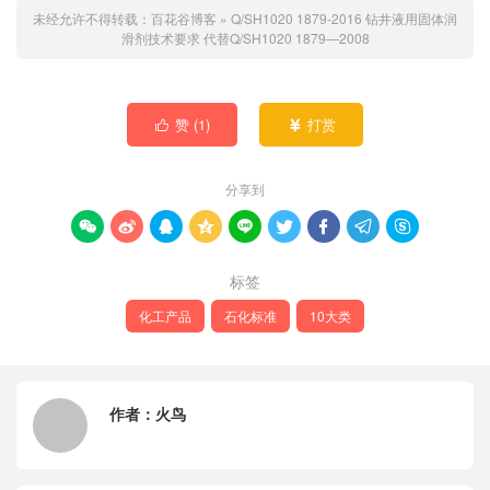
未经允许不得转载：
百花谷博客
»
Q/SH1020 1879-2016 钻井液用固体润
滑剂技术要求
代替Q/SH1020 1879—2008
赞 (
1
)
打赏


分享到









标签
化工产品
石化标准
10大类
作者：
火鸟