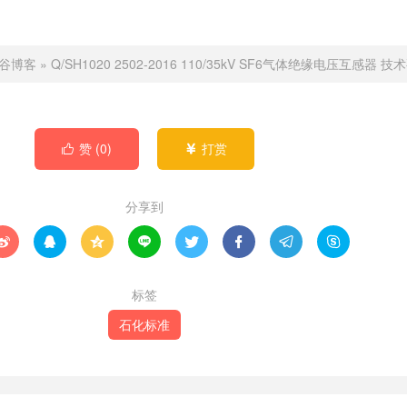
谷博客
»
Q/SH1020 2502-2016 110/35kV SF6气体绝缘电压互感器 技
赞 (
0
)
打赏


分享到








标签
石化标准