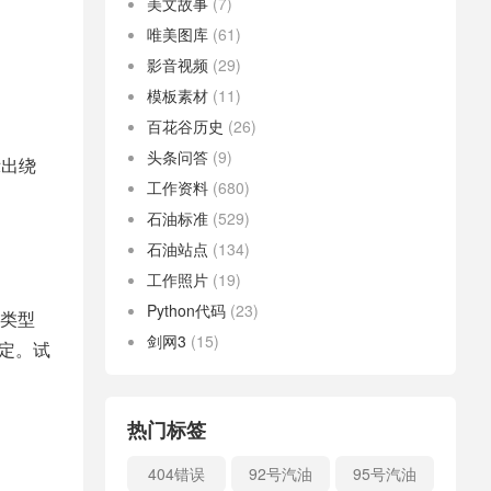
美文故事
(7)
唯美图库
(61)
影音视频
(29)
模板素材
(11)
百花谷历史
(26)
头条问答
(9)
示出绕
工作资料
(680)
石油标准
(529)
石油站点
(134)
工作照片
(19)
Python代码
(23)
类型
剑网3
(15)
规定。试
热门标签
404错误
92号汽油
95号汽油