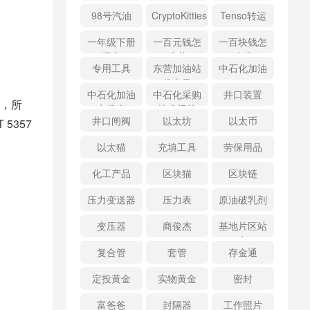
98号汽油
CryptoKitties
Tenso转运
一年级下册
一百元钱怎
一百块钱怎
语文
么花
么花
专用工具
东营加油站
中石化加油
优惠日
中石化加油
中石化采购
井口装置
，所
卡优惠
技术规范
井口闸阀
以太坊
以太币
5357
以太猫
充填工具
劳保用品
化工产品
区块猫
区块链
压力变送器
压力表
原油破乳剂
变压器
商俊杰
基地片区站
点
复合管
套管
存金通
定投黄金
实物黄金
密封
富爸爸
封隔器
工作照片