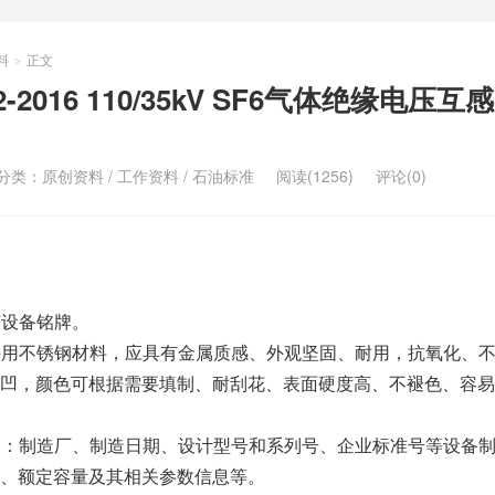
料
正文
>
502-2016 110/35kV SF6气体绝缘电压互
分类：
原创资料
/
工作资料
/
石油标准
阅读(1256)
评论(0)
应有设备铭牌。
铭牌一般采用不锈钢材料，应具有金属质感、外观坚固、耐用，抗氧化、
凹，颜色可根据需要填制、耐刮花、表面硬度高、不褪色、容易
铭牌应标明：制造厂、制造日期、设计型号和系列号、企业标准号等设备
、额定容量及其相关参数信息等。