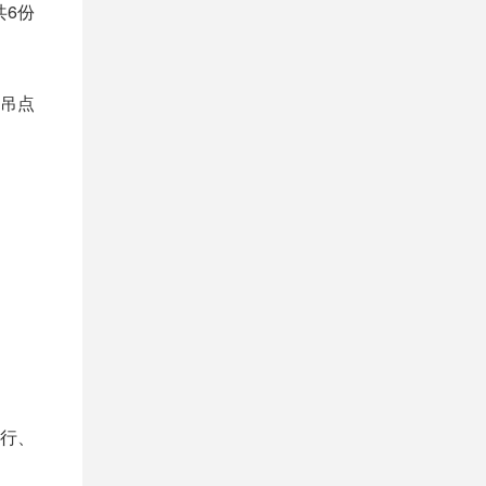
共6份
吊点
行、