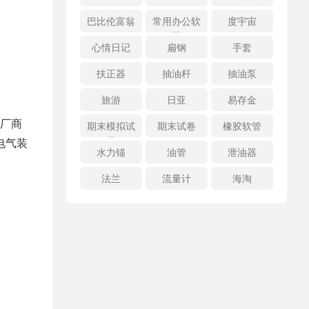
巴比伦富翁
常用办公软
度宇宙
件
心情日记
扁钢
手套
扶正器
抽油杆
抽油泵
旅游
日亚
易存金
厂商
期末模拟试
期末试卷
橡胶软管
卷
电气装
水力锚
油管
泄油器
法兰
流量计
海淘