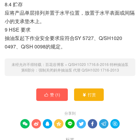
8.4 贮存
应将产品单层排列并置于水平位置，放置于水平表面或间隔
小的支承垫木上。
9 HSE 要求
抽油泵起下作业安全要求应符合SY 5727、Q/SH1020
0497、Q/SH 0098的规定。
未经允许不得转载：
百花谷博客
»
Q/SH1020 1716.6-2016 特种抽油泵
第6部分：强制关闭斜井抽油泵
代替 Q/SH1020 1716-2013
赞 (
1
)
打赏


分享到









标签