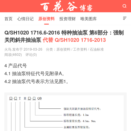

首页
心情日记
原创资料
投资理财
唯美图库

影音视频
工作照片
Python代码
Q/SH1020 1716.6-2016 特种抽油泵 第6部分：强制
关闭斜井抽油泵
代替 Q/SH1020 1716-2013
百花谷博客
火鸟 发布于 2019-03-26
分类：
原创资料
/
工作资料
/
石油标准
阅读(4602)
评论(0)
4 产品代号
4.1 抽油泵特征代号见附录A。
4.2 抽油泵代号表示方法见图1。