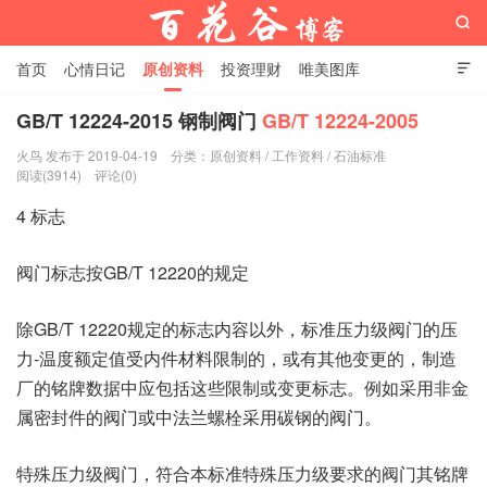

首页
心情日记
原创资料
投资理财
唯美图库

影音视频
工作照片
Python代码
GB/T 12224-2015 钢制阀门
GB/T 12224-2005
火鸟 发布于 2019-04-19
分类：
原创资料
/
工作资料
/
石油标准
百花谷博客
阅读(3914)
评论(0)
4 标志
阀门标志按GB/T 12220的规定
除GB/T 12220规定的标志内容以外，标准压力级阀门的压
力-温度额定值受内件材料限制的，或有其他变更的，制造
厂的铭牌数据中应包括这些限制或变更标志。例如采用非金
属密封件的阀门或中法兰螺栓采用碳钢的阀门。
特殊压力级阀门，符合本标准特殊压力级要求的阀门其铭牌