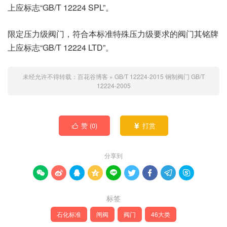
上应标志“GB/T 12224 SPL”。
限定压力级阀门，符合本标准特殊压力级要求的阀门其铭牌
上应标志“GB/T 12224 LTD”。
未经允许不得转载：
百花谷博客
»
GB/T 12224-2015 钢制阀门
GB/T
12224-2005
赞 (
0
)
打赏


分享到









标签
石化标准
闸阀
阀门
46大类