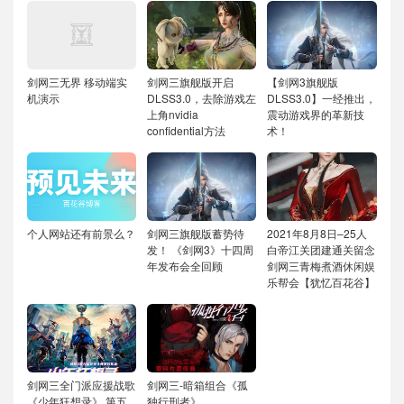
剑网三无界
移动端实
剑网三旗舰版开启
【剑网3旗舰版
机演示
DLSS3.0，去除游戏左
DLSS3.0】一经推出，
上角nvidia
震动游戏界的革新技
confidential方法
术！
个人网站还有前景么？
剑网三旗舰版蓄势待
2021年8月8日–25人
发！
《剑网3》十四周
白帝江关团建通关留念
年发布会全回顾
剑网三青梅煮酒休闲娱
乐帮会【犹忆百花谷】
剑网三全门派应援战歌
剑网三-暗箱组合《孤
《少年狂想录》
第五
独行刑者》