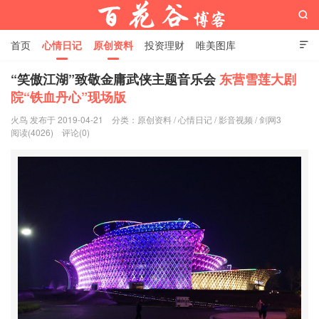

首页
心情日记
原创资料
投资理财
唯美图库

影音视频
工作照片
Python代码
“笑傲江湖”致敬金庸武侠主题音乐会
东营雪莲大剧
院“铁血丹心”现场版
百花谷博客
火鸟 发布于 2019-04-21
分类：
原创资料
/
心情日记
/
影音视频
/
剑网3
阅读(4026)
评论(0)