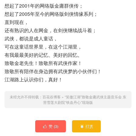
想起了2001年的网络版金庸群侠传；
想起了2005年至今的网络版剑侠情缘系列；
直到现在，
还有熟识的人在网金，在剑侠继续战斗着；
武侠，都说是成人童话，
可在这童话世界里，在这个江湖里，
有我最最美好的记忆、美好的回忆。
致敬金老先生！致敬所有武侠作家！
致敬所有陪伴在身边拥有武侠梦的小伙伴们！
江湖路上认识你们，真好！
未经允许不得转载：
百花谷博客
»
“笑傲江湖”致敬金庸武侠主题音乐会
东
营雪莲大剧院“铁血丹心”现场版
赞 (
3
)
打赏

