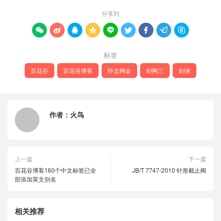
分享到









标签
百花谷
百花谷博客
怀念网金
剑网三
剑侠
作者：
火鸟
上一篇
下一篇
百花谷博客160个中文标签已全
JB/T 7747-2010 针形截止阀
部添加英文别名
相关推荐