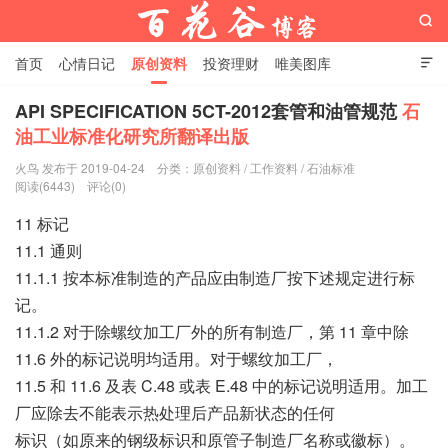

首页
心情日记
原创资料
投资理财
唯美图库

影音视频
工作照片
Python代码
API SPECIFICATION 5CT-2012套管和油管规范
石
油工业标准化研究所翻译出版
百花谷博客
火鸟 发布于 2019-04-24
分类：
原创资料
/
工作资料
/
石油标准
阅读(6443)
评论(0)
11 标记
11.1 通则
11.1.1 按本标准制造的产品应由制造厂按下述规定进行标
记。
11.1.2 对于除螺纹加工厂外的所有制造厂，第 11 章中除
11.6 外的标记说明均适用。对于螺纹加工厂，
11.5 和 11.6 及表 C.48 或表 E.48 中的标记说明适用。加工
厂应除去不能表示热处理后产品新状态的任何
标识（如原来的钢级标识和原管子制造厂名称或徽标）。