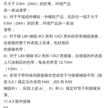
不大于 0.6m（24in）的距离，环绕产品
涂一条油漆带；
b）对于平端或外螺纹－外螺纹产品，在距任一端不大于
0.6m（24in）的距离，环绕产品涂一条油
漆带；
c）对于除 L80 钢级 9Cr 类和 13Cr 类外的所有钢级接箍，
在接箍的整个外表面上涂漆，包括相应
的接箍色带；
d）对于 L80 钢级 9Cr 类和 13Cr 类接箍，在接箍的外表面
上只涂相应的色带，每条色带宽 12.7mm
（1/2in）；
e）若管子带特殊间隙接箍供货或管子与接箍钢级不同（除
按 9.2.1 规定允许使用 H40、J55 和 K55
钢级外），应按上述 a）、b）和 c）规定对管子和接箍涂
漆。
11.4.3 散件接箍
62