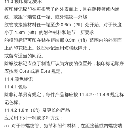
11.3 模印标记要求
模印标记应印在每根管子的外表面上，且在距接箍或内螺
纹、或距平端管任一端、或外螺纹—外螺
纹管或接箍材料任一端至少 0.6m（2ft）处开始。对于长度
小于 1.8m（6ft）的附件材料和短节，所要求
的模印标记可印在贴在距端部 0.3m（1ft）范围内的外表面
上的印花纸上。这些标记应用短横线隔开，
或留有适当的间距。
除螺纹标记应位于制造厂认为方便的位置外，模印标记顺序
应按表 C.48 或表 E.48 规定。
11.4 颜色标识
11.4.1 色标
除非订单另有规定，每件产品都应按 11.4.2～11.4.6 规定标
记色标。
11.4.2 1.8m（6ft）及更长的产品
应采用下列一种或多种方法：
a）对于带螺纹管、短节和附件材料，在距接箍或内螺纹端