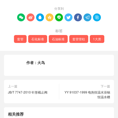
分享到









标签
套管
石化标准
石油标准
套管管柱
1大类
作者：
火鸟
上一篇
下一篇
JB/T 7747-2010 针形截止阀
YY 91037-1999 电热恒温水浴锅
恒温水槽
相关推荐