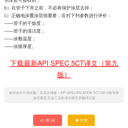
b）在管子下井之前，不必将保护涂层去掉；
c）正确地涂覆涂层很重要，应对下列参数进行评价：
——管子的干燥度；
——管子的清洁度；
——涂敷温度；
——涂膜厚度。
下载最新API SPEC 5CT译文（第九
版）
未经允许不得转载：
百花谷博客
»
API SPECIFICATION 5CT-2012套管和
油管规范
石油工业标准化研究所翻译出版
赞 (
4
)
打赏

