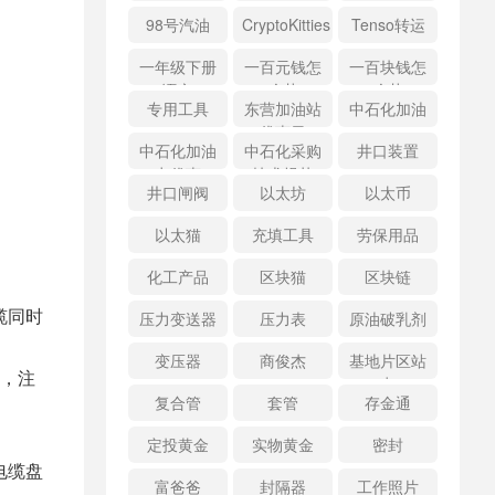
98号汽油
CryptoKitties
Tenso转运
一年级下册
一百元钱怎
一百块钱怎
语文
么花
么花
专用工具
东营加油站
中石化加油
优惠日
中石化加油
中石化采购
井口装置
卡优惠
技术规范
井口闸阀
以太坊
以太币
以太猫
充填工具
劳保用品
化工产品
区块猫
区块链
缆同时
压力变送器
压力表
原油破乳剂
变压器
商俊杰
基地片区站
，注
点
复合管
套管
存金通
定投黄金
实物黄金
密封
电缆盘
富爸爸
封隔器
工作照片