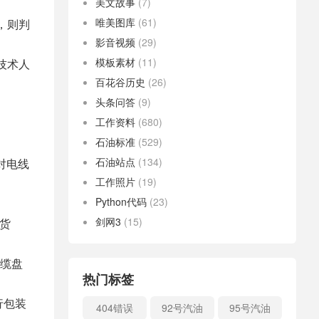
美文故事
(7)
唯美图库
(61)
，则判
影音视频
(29)
模板素材
(11)
技术人
百花谷历史
(26)
头条问答
(9)
工作资料
(680)
石油标准
(529)
石油站点
(134)
对电线
工作照片
(19)
Python代码
(23)
剑网3
(15)
交货
缆盘
热门标签
行包装
404错误
92号汽油
95号汽油