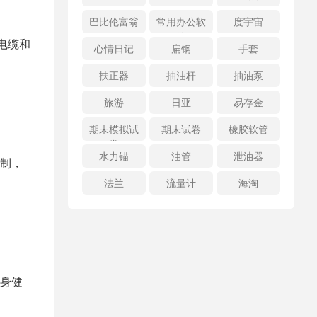
巴比伦富翁
常用办公软
度宇宙
件
电缆和
心情日记
扁钢
手套
扶正器
抽油杆
抽油泵
旅游
日亚
易存金
期末模拟试
期末试卷
橡胶软管
卷
水力锚
油管
泄油器
制，
法兰
流量计
海淘
身健