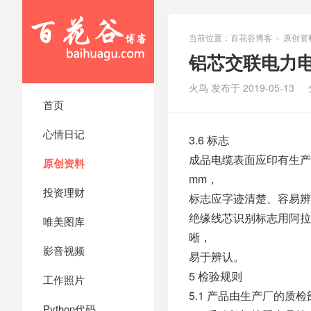
当前位置：
百花谷博客
原创资
>
铝芯交联电力电缆YJ
火鸟 发布于 2019-05-13
首页
心情日记
3.6 标志
成品电缆表面应印有生产
原创资料
mm，
投资理财
标志应字迹清楚、容易辨
绝缘线芯识别标志用阿拉
唯美图库
晰，
影音视频
易于辨认。
5 检验规则
工作照片
5.1 产品由生产厂的
Python代码