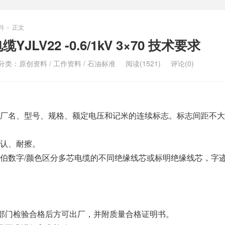
料
正文
>
LV22 -0.6/1kV 3×70 技术要求
分类：
原创资料
/
工作资料
/
石油标准
阅读(1521)
评论(0)
厂名、型号、规格、额定电压和记米的连续标志。标志间距不大于
认、耐擦。
伯数字/颜色区分多芯电缆的不同绝缘线芯或标明绝缘线芯，字
质检部门检验合格后方可出厂，并附质量合格证明书。