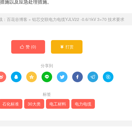
措施以及应急处理措施。
载：
百花谷博客
»
铝芯交联电力电缆YJLV22 -0.6/1kV 3×70 技术要求
赞 (
0
)
打赏


分享到








标签
石化标准
30大类
电工材料
电力电缆