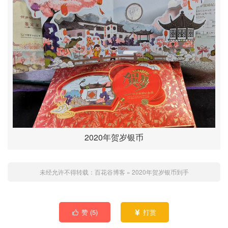
2020年贺岁银币
未经允许不得转载：
百花谷博客
»
2020年贺岁银币到手
赞 (
5
)
打赏

