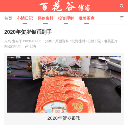

首页
心情日记
原创资料
投资理财
唯美图库

影音视频
工作照片
Python代码
2020年贺岁银币到手
火鸟 发布于 2020-01-06
分类：
原创资料
/
投资理财
/
心情日记
/
唯美图库
百花谷博客
阅读(2050)
评论(0)
2020年贺岁银币