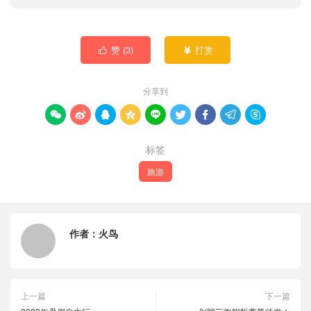
赞 (
3
)
打赏


分享到









标签
旅游
作者：
火鸟
上一篇
下一篇