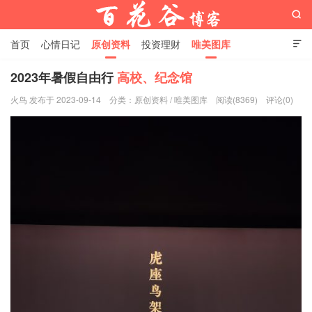

首页
心情日记
原创资料
投资理财
唯美图库

影音视频
工作照片
Python代码
2023年暑假自由行
高校、纪念馆
火鸟 发布于 2023-09-14
分类：
原创资料
/
唯美图库
阅读(8369)
评论(0)
百花谷博客