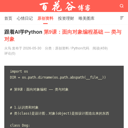

首页
心情日记
原创资料
投资理财
唯美图库

影音视频
工作照片
Python代码
跟着AI学Python
第9课：面向对象编程基础 — 类与
对象
百花谷博客
火鸟 发布于 2026-05-30
分类：
原创资料
/
Python代码
阅读(459)
评论(0)
import os
DIR = os.path.dirname(os.path.abspath(__file__))
# 第9课：面向对象编程 —— 类与对象
# 1.认识类和对象
# 类(class)是设计图，对象(object)是按设计图造出来的东西
class Dog: