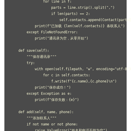
                for line in f:
                    parts = line.strip().split(",")
                    if len(parts) == 2:
                        self.contacts.append(Contact(parts[
            print(f"已加载 {len(self.contacts)} 条联系人")
        except FileNotFoundError:
            print("通讯录为空，从零开始")
    def save(self):
        """保存通讯录"""
        try:
            with open(self.filepath, "w", encoding="utf-8")
                for c in self.contacts:
                    f.write(f"{c.name},{c.phone}\n")
            print("保存成功！")
        except Exception as e:
            print(f"保存失败：{e}")
    def add(self, name, phone):
        """添加联系人"""
        if not name or not phone:
            raise ValueError("姓名和电话不能为空")