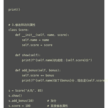
print()
# 3.修改和访问属性
class Score:
    def __init__(self, name, score):
        self.name = name
        self.score = score
    def show(self):
        print(f"{self.name}的成绩：{self.score}分")
    def add_bonus(self, bonus):
        self.score += bonus
        print(f"{self.name}加了{bonus}分，现在是{self.score}
s = Score("火鸟", 85)
s.show()
s.add_bonus(10)        # 加分
s.score = 100          # 直接修改属性