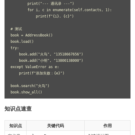
        print("--- 通讯录 ---")
        for i, c in enumerate(self.contacts, 1):
            print(f"{i}. {c}")
# 测试
book = AddressBook()
book.load()
try:
    book.add("火鸟", "13518667656")
    book.add("小明", "13800138000")
except ValueError as e:
    print(f"添加失败：{e}")
book.search("火鸟")
book.show_all()
知识点速查
知识点
关键代码
作用