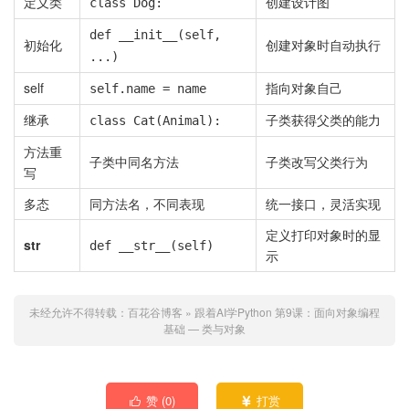
定义类
创建设计图
class Dog:
def __init__(self,
初始化
创建对象时自动执行
...)
self
指向对象自己
self.name = name
继承
子类获得父类的能力
class Cat(Animal):
方法重
子类中同名方法
子类改写父类行为
写
多态
同方法名，不同表现
统一接口，灵活实现
定义打印对象时的显
str
def __str__(self)
示
未经允许不得转载：
百花谷博客
»
跟着AI学Python
第9课：面向对象编程
基础 — 类与对象
赞 (
0
)
打赏

