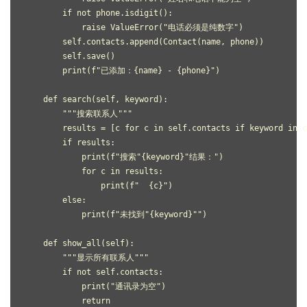
        if not phone.isdigit():
            raise ValueError("电话必须是纯数字")
        self.contacts.append(Contact(name, phone))
        self.save()
        print(f"已添加：{name} - {phone}")
    def search(self, keyword):
        """搜索联系人"""
        results = [c for c in self.contacts if keyword in 
        if results:
            print(f"搜索"{keyword}"结果：")
            for c in results:
                print(f"  {c}")
        else:
            print(f"未找到"{keyword}"")
    def show_all(self):
        """显示所有联系人"""
        if not self.contacts:
            print("通讯录为空")
            return