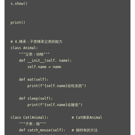
s.show()
print()
# 4.继承：子类继承父类的能力
class Animal:
    """父类：动物"""
    def __init__(self, name):
        self.name = name
    def eat(self):
        print(f"{self.name}在吃东西")
    def sleep(self):
        print(f"{self.name}在睡觉")
class Cat(Animal):           # Cat继承Animal
    """子类：猫"""
    def catch_mouse(self):   # 猫特有的方法