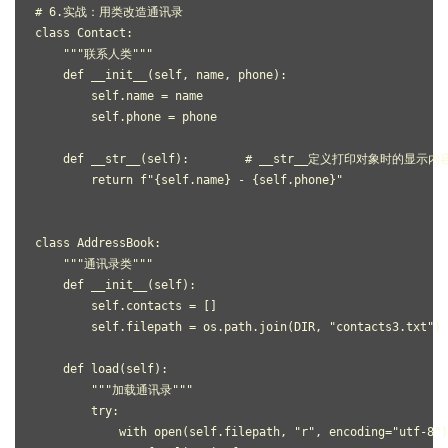
# 6.实战：用类改造通讯录
class Contact:
    """联系人类"""
    def __init__(self, name, phone):
        self.name = name
        self.phone = phone
    def __str__(self):        # __str__定义打印对象时的显示内
        return f"{self.name} - {self.phone}"
class AddressBook:
    """通讯录类"""
    def __init__(self):
        self.contacts = []
        self.filepath = os.path.join(DIR, "contacts3.txt")
    def load(self):
        """加载通讯录"""
        try:
            with open(self.filepath, "r", encoding="utf-8")