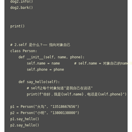
dog2.info()
dog2.bark()
print()
# 2.self 是什么？—— 指向对象自己
class Person:
    def __init__(self, name, phone):
        self.name = name       # self.name = 对象自己的name
        self.phone = phone
    def say_hello(self):
        # self让每个对象知道"是我自己在说话"
        print(f"你好，我是{self.name}，电话是{self.phone}")
p1 = Person("火鸟", "13518667656")
p2 = Person("小明", "13800138000")
p1.say_hello()
p2.say_hello()