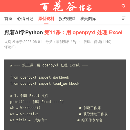

首页
心情日记
原创资料
投资理财
唯美图库

影音视频
工作照片
Python代码
跟着AI学Python
第11课：用 openpyxl 处理 Excel
火鸟 发布于 2026-06-01
分类：
原创资料
/
Python代码
阅读(1140)
百花谷博客
评论(0)
# === 第11课：用 openpyxl 处理 Excel ===
from openpyxl import Workbook
from openpyxl import load_workbook
# 1. 创建 Excel 文件
print("--- 创建 Excel ---")
wb = Workbook()                   # 创建工作簿
ws = wb.active                    # 获取活动工作表
ws.title = "成绩单"               # 给工作表命名