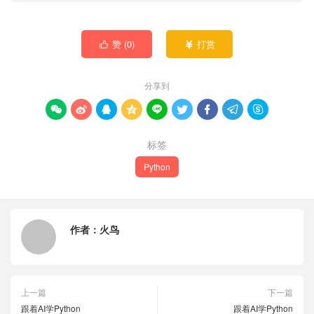
赞 (
0
)
打赏


分享到









标签
Python
作者：
火鸟
上一篇
下一篇
跟着AI学Python
跟着AI学Python