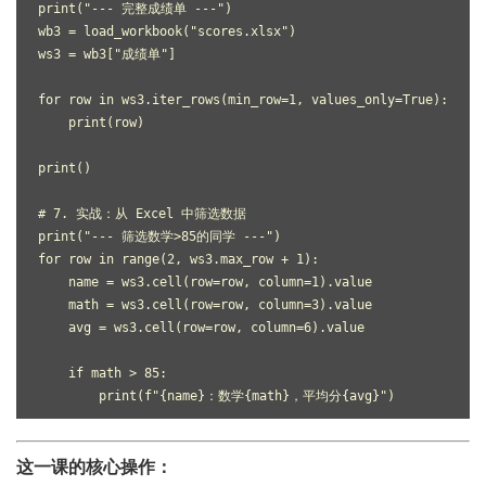
print("--- 完整成绩单 ---")
wb3 = load_workbook("scores.xlsx")
ws3 = wb3["成绩单"]
for row in ws3.iter_rows(min_row=1, values_only=True):
    print(row)
print()
# 7. 实战：从 Excel 中筛选数据
print("--- 筛选数学>85的同学 ---")
for row in range(2, ws3.max_row + 1):
    name = ws3.cell(row=row, column=1).value
    math = ws3.cell(row=row, column=3).value
    avg = ws3.cell(row=row, column=6).value
    if math > 85:
        print(f"{name}：数学{math}，平均分{avg}")
这一课的核心操作：