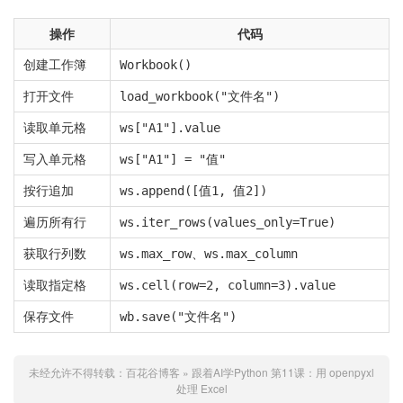
操作
代码
创建工作簿
Workbook()
打开文件
load_workbook("文件名")
读取单元格
ws["A1"].value
写入单元格
ws["A1"] = "值"
按行追加
ws.append([值1, 值2])
遍历所有行
ws.iter_rows(values_only=True)
获取行列数
、
ws.max_row
ws.max_column
读取指定格
ws.cell(row=2, column=3).value
保存文件
wb.save("文件名")
未经允许不得转载：
百花谷博客
»
跟着AI学Python
第11课：用 openpyxl
处理 Excel