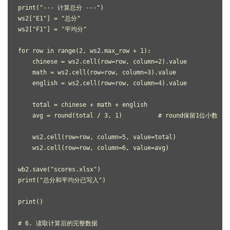
print("--- 计算总分 ---")
ws2["E1"] = "总分"
ws2["F1"] = "平均分"
for row in range(2, ws2.max_row + 1):
    chinese = ws2.cell(row=row, column=2).value
    math = ws2.cell(row=row, column=3).value
    english = ws2.cell(row=row, column=4).value
    total = chinese + math + english
    avg = round(total / 3, 1)          # round保留1位小数
    ws2.cell(row=row, column=5, value=total)
    ws2.cell(row=row, column=6, value=avg)
wb2.save("scores.xlsx")
print("总分和平均分已写入")
print()
# 6. 读取计算后的完整数据