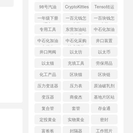
98号汽油
CryptoKitties
Tenso转运
一年级下册
一百元钱怎
一百块钱怎
语文
么花
么花
专用工具
东营加油站
中石化加油
优惠日
中石化加油
中石化采购
井口装置
卡优惠
技术规范
井口闸阀
以太坊
以太币
以太猫
充填工具
劳保用品
化工产品
区块猫
区块链
压力变送器
压力表
原油破乳剂
变压器
商俊杰
基地片区站
点
复合管
套管
存金通
定投黄金
实物黄金
密封
富爸爸
封隔器
工作照片