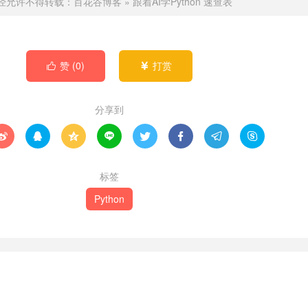
经允许不得转载：
百花谷博客
»
跟着AI学Python
速查表
赞 (
0
)
打赏


分享到








标签
Python