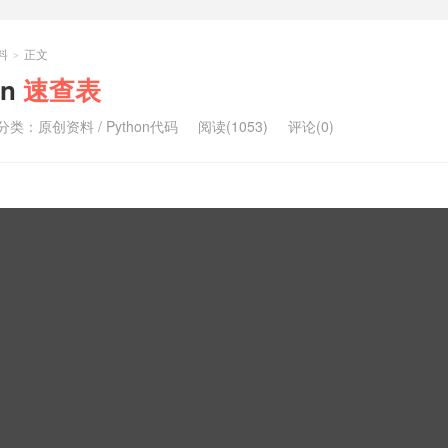
料
正文
>
on
速查表
分类：
原创资料
/
Python代码
阅读(1053)
评论(0)