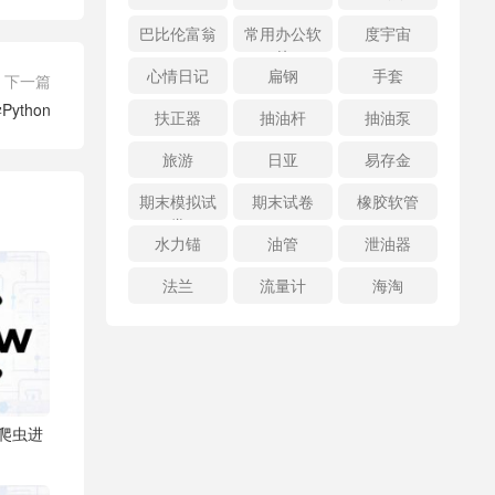
巴比伦富翁
常用办公软
度宇宙
件
心情日记
扁钢
手套
下一篇
Python
扶正器
抽油杆
抽油泵
旅游
日亚
易存金
期末模拟试
期末试卷
橡胶软管
卷
水力锚
油管
泄油器
法兰
流量计
海淘
：爬虫进