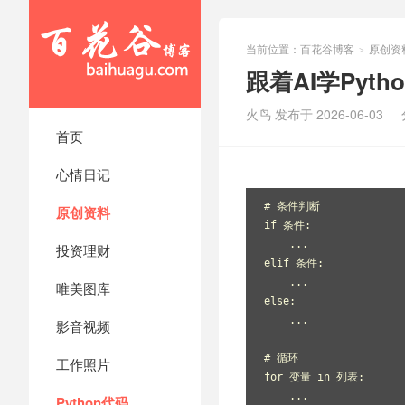
当前位置：
百花谷博客
原创资
>
跟着AI学Pyth
火鸟 发布于 2026-06-03
首页
心情日记
# 条件判断
原创资料
if 条件:
    ...
投资理财
elif 条件:
    ...
唯美图库
else:
    ...
影音视频
# 循环
工作照片
for 变量 in 列表:
    ...
Python代码