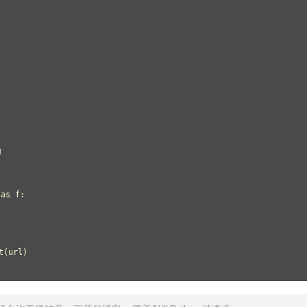
加
as f:
t(url)