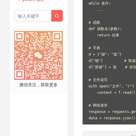
while 条件:
    ...

# 函数
def 函数名(参数):
    return 结果
# 字典
d = {"键": "值"}
d["键"]          # 取值
d["新键"] = 值    # 添
# 文件读写
微信关注，获取更多
with open("文件", "r") 
    content = f.read()
# 网络请求
response = requests.ge
data = response.json()