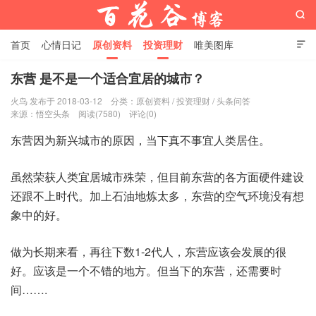

首页
心情日记
原创资料
投资理财
唯美图库

影音视频
工作照片
Python代码
东营 是不是一个适合宜居的城市？
火鸟 发布于 2018-03-12
分类：
原创资料
/
投资理财
/
头条问答
百花谷博客
来源：
悟空头条
阅读(7580)
评论(0)
东营因为新兴城市的原因，当下真不事宜人类居住。
虽然荣获人类宜居城市殊荣，但目前东营的各方面硬件建设
还跟不上时代。加上石油地炼太多，东营的空气环境没有想
象中的好。
做为长期来看，再往下数1-2代人，东营应该会发展的很
好。应该是一个不错的地方。但当下的东营，还需要时
间…….