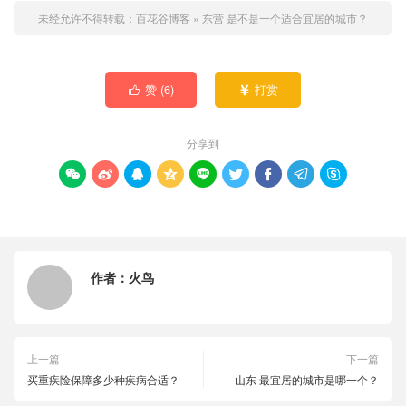
未经允许不得转载：
百花谷博客
»
东营 是不是一个适合宜居的城市？
赞 (
6
)
打赏


分享到









作者：
火鸟
上一篇
下一篇
买重疾险保障多少种疾病合适？
山东 最宜居的城市是哪一个？