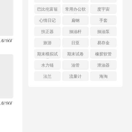
巴比伦富翁
常用办公软
度宇宙
件
心情日记
扁钢
手套
扶正器
抽油杆
抽油泵
6/1kV
旅游
日亚
易存金
期末模拟试
期末试卷
橡胶软管
卷
水力锚
油管
泄油器
法兰
流量计
海淘
6/1kV