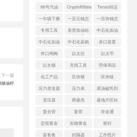
98号汽油
CryptoKitties
Tenso转运
一年级下册
一百元钱怎
一百块钱怎
语文
么花
么花
专用工具
东营加油站
中石化加油
优惠日
中石化加油
中石化采购
井口装置
卡优惠
技术规范
井口闸阀
以太坊
以太币
以太猫
充填工具
劳保用品
下一篇
化工产品
区块猫
区块链
专用抽油杆
压力变送器
压力表
原油破乳剂
变压器
商俊杰
基地片区站
点
复合管
套管
存金通
定投黄金
实物黄金
密封
富爸爸
封隔器
工作照片