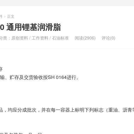
料
正文
>
2010 通用锂基润滑脂
分类：
原创资料
/
工作资料
/
石油标准
阅读(2906)
评论(0)
存
、贮存及交货验收按SH 0164进行。
油产品，均应分成批次，并在每一容器上标明下列标志（重油、沥青