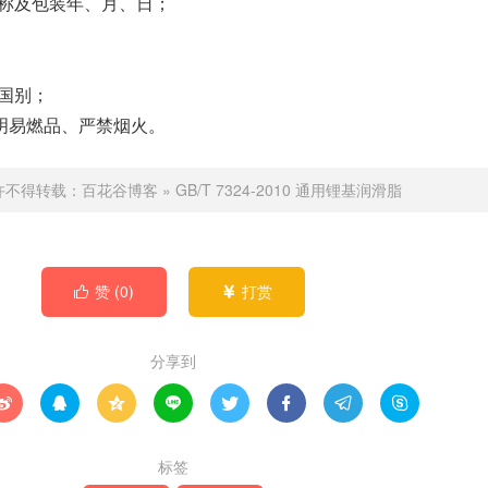
名称及包装年、月、日；
明国别；
标明易燃品、严禁烟火。
许不得转载：
百花谷博客
»
GB/T 7324-2010 通用锂基润滑脂
赞 (
0
)
打赏


分享到








标签