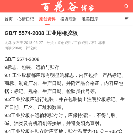

首页
心情日记
原创资料
投资理财
唯美图库

影音视频
工作照片
Python代码
GB/T 5574-2008 工业用橡胶板
火鸟 发布于 2018-06-27
分类：
原创资料
/
工作资料
/
石油标准
百花谷博客
阅读(2060)
评论(0)
GB/T 5574-2008
9标志、包装、运输与贮存
9.1 工业胶板都应印有明显昀标志，内容包括：产品标记、
商标、制造厂名、生产日期。并附产品合格证，内容应包
括：标记、规格、生产日期、检验员代号等。
9.2工业胶板应进行包装，并在包装物上注明胶板标记、生
产日期、厂名、厂址和数量。
9.3工业胶板在运输和贮存时，应保持清洁，不得与酸、
碱、油类及有机溶剂等接触，并避免阳光直射。
9.4工业胶板在贮存时应竖放，贮存温度为-15℃～+35℃，