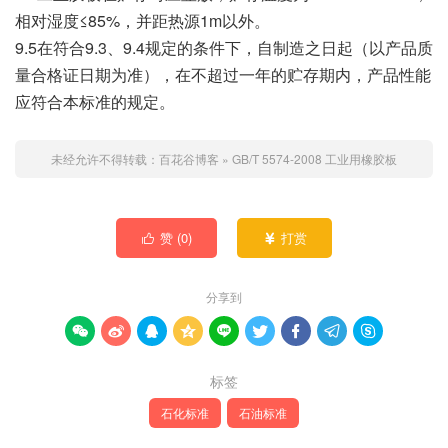
相对湿度≤85%，并距热源1m以外。
9.5在符合9.3、9.4规定的条件下，自制造之日起（以产品质
量合格证日期为准），在不超过一年的贮存期内，产品性能
应符合本标准的规定。
未经允许不得转载：
百花谷博客
»
GB/T 5574-2008 工业用橡胶板
赞 (
0
)
打赏


分享到









标签
石化标准
石油标准