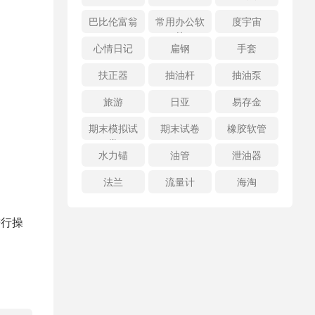
巴比伦富翁
常用办公软
度宇宙
件
心情日记
扁钢
手套
扶正器
抽油杆
抽油泵
旅游
日亚
易存金
期末模拟试
期末试卷
橡胶软管
卷
水力锚
油管
泄油器
法兰
流量计
海淘
进行操