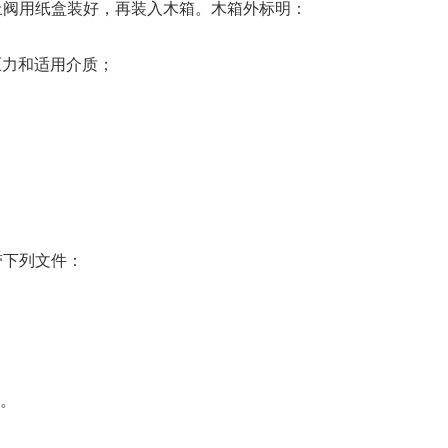
截止阀用纸盒装好，再装入木箱。木箱外标明：
压力和适用介质；
机带下列文件：
。