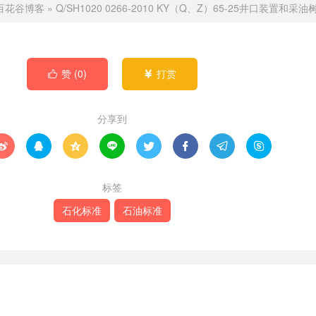
百花谷博客
»
Q/SH1020 0266-2010 KY（Q、Z）65-25井口装置和采油
赞 (
0
)
打赏


分享到








标签
石化标准
石油标准