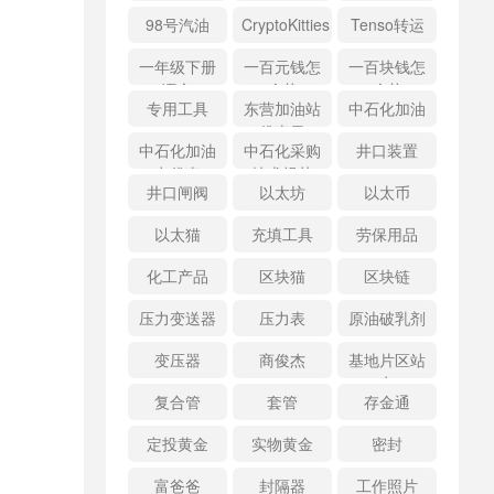
98号汽油
CryptoKitties
Tenso转运
一年级下册
一百元钱怎
一百块钱怎
语文
么花
么花
专用工具
东营加油站
中石化加油
优惠日
中石化加油
中石化采购
井口装置
卡优惠
技术规范
井口闸阀
以太坊
以太币
以太猫
充填工具
劳保用品
化工产品
区块猫
区块链
压力变送器
压力表
原油破乳剂
变压器
商俊杰
基地片区站
点
复合管
套管
存金通
定投黄金
实物黄金
密封
富爸爸
封隔器
工作照片