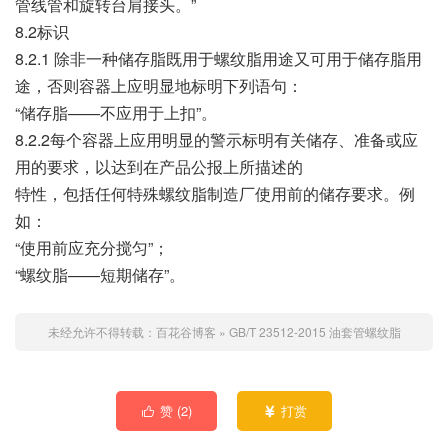
管线管和旋转台肩接头。”
8.2标识
8.2.1 除非一种储存脂既用于螺纹脂用途又可用于储存脂用
途，否则容器上应明显地标明下列语句：
“储存脂——不应用于上扣”。
8.2.2每个容器上应用明显的警示标明有关储存、准备或应
用的要求，以达到在产品公报上所描述的
特性，包括任何特殊螺纹脂制造厂使用前的储存要求。例
如：
“使用前应充分搅匀”；
“螺纹脂——短期储存”。
未经允许不得转载：
百花谷博客
»
GB/T 23512-2015 油套管螺纹脂
赞 (
2
)
打赏

