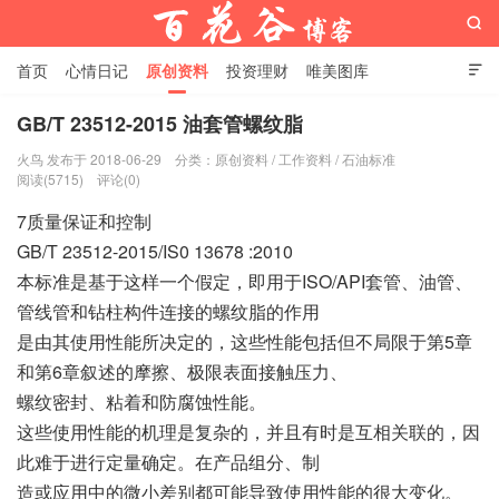

首页
心情日记
原创资料
投资理财
唯美图库

影音视频
工作照片
Python代码
GB/T 23512-2015 油套管螺纹脂
火鸟 发布于 2018-06-29
分类：
原创资料
/
工作资料
/
石油标准
百花谷博客
阅读(5715)
评论(0)
7质量保证和控制
GB/T 23512-2015/IS0 13678 :2010
本标准是基于这样一个假定，即用于ISO/API套管、油管、
管线管和钻柱构件连接的螺纹脂的作用
是由其使用性能所决定的，这些性能包括但不局限于第5章
和第6章叙述的摩擦、极限表面接触压力、
螺纹密封、粘着和防腐蚀性能。
这些使用性能的机理是复杂的，并且有时是互相关联的，因
此难于进行定量确定。在产品组分、制
造或应用中的微小差别都可能导致使用性能的很大变化。