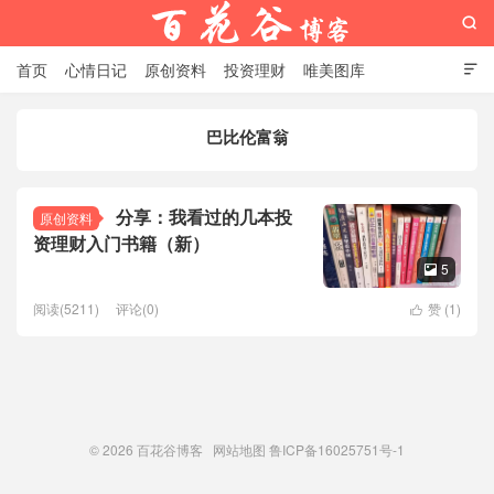

首页
心情日记
原创资料
投资理财
唯美图库

影音视频
工作照片
Python代码
巴比伦富翁
百花谷博客
分享：我看过的几本投
原创资料
资理财入门书籍（新）
5

阅读(5211)
评论(0)
赞 (
1
)

© 2026
百花谷博客
网站地图
鲁ICP备16025751号-1