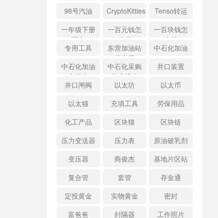
98号汽油
CryptoKitties
Tenso转运
一年级下册
一百元钱怎
一百块钱怎
语文
么花
么花
专用工具
东营加油站
中石化加油
优惠日
中石化加油
中石化采购
井口装置
卡优惠
技术规范
井口闸阀
以太坊
以太币
以太猫
充填工具
劳保用品
化工产品
区块猫
区块链
压力变送器
压力表
原油破乳剂
变压器
商俊杰
基地片区站
点
复合管
套管
存金通
定投黄金
实物黄金
密封
富爸爸
封隔器
工作照片