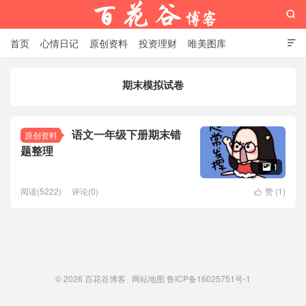

首页
心情日记
原创资料
投资理财
唯美图库

影音视频
工作照片
Python代码
期末模拟试卷
百花谷博客
语文一年级下册期末错
原创资料
题整理
1

阅读(5222)
评论(0)
赞 (
1
)

© 2026
百花谷博客
网站地图
鲁ICP备16025751号-1