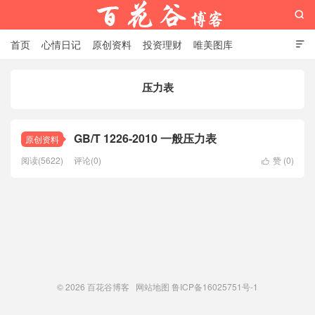

首页
心情日记
原创资料
投资理财
唯美图库

影音视频
工作照片
Python代码
压力表
百花谷博客
GB/T 1226-2010 一般压力表
原创资料
阅读(5622)
评论(0)
赞 (
0
)

© 2026
百花谷博客
网站地图
鲁ICP备16025751号-1